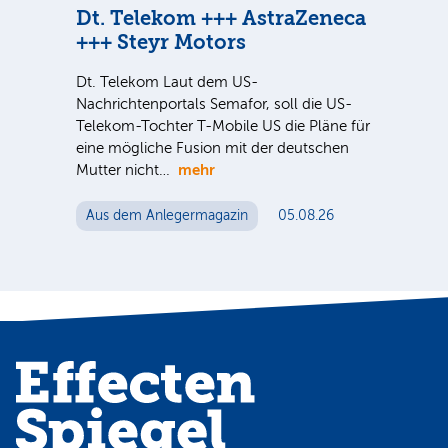
n
Dt. Telekom +++ AstraZeneca
Di
+++ Steyr Motors
Ve
nter
Dt. Telekom Laut dem US-
Sind
e Sie
Nachrichtenportals Semafor, soll die US-
ausg
Telekom-Tochter T-Mobile US die Pläne für
der 
eine mögliche Fusion mit der deutschen
noc
mehr
Mutter nicht…
Au
Aus dem Anlegermagazin
05.08.26