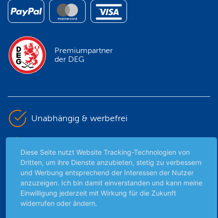
Premiumpartner
der DEG
Unabhängig & werbefrei
Stets am Puls der Zeit
Diese Seite nutzt Website Tracking-Technologien von
Dritten, um ihre Dienste anzubieten, stetig zu verbessern
Schutz persönlicher Daten
und Werbung entsprechend der Interessen der Nutzer
anzuzeigen. Ich bin damit einverstanden und kann meine
Einwilligung jederzeit mit Wirkung für die Zukunft
Sicher mit SSL-Verschlüsselung
widerrufen oder ändern.