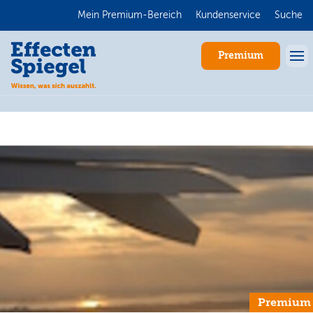
Mein Premium-Bereich
Kundenservice
Suche
Premium
Anmelden
Premium