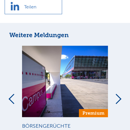
Teilen
Weitere Meldungen
um
Premium
BÖRSENGERÜCHTE
ST