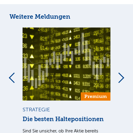
Weitere Meldungen
um
Premium
STRATEGIE
BÖ
Die besten Haltepositionen
Dt
++
Sind Sie unsicher, ob Ihre Aktie bereits