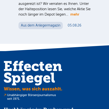
ausgereizt ist? Wir verraten es Ihnen. Unter
Dt.
der Halteposition lesen Sie, welche Aktie Sie
Nac
mehr
noch länger im Depot liegen…
Tel
ein
Aus dem Anlegermagazin
05.08.26
Mut
Au