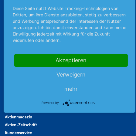
Börsengerüchte
Diese Seite nutzt Website Tracking-Technologien von
Börsengespräche
Dritten, um ihre Dienste anzubieten, stetig zu verbessern
und Werbung entsprechend der Interessen der Nutzer
Börsennews
anzuzeigen. Ich bin damit einverstanden und kann meine
Favoriten
Einwilligung jederzeit mit Wirkung für die Zukunft
Finanzpodcast
widerrufen oder ändern.
Strategie
Thema der Woche
Akzeptieren
Themen & Börse
Verweigern
Abo & Shop
mehr
Abonnent werden
Abonnement kündigen
Powered by
Vertrag widerrufen
Aktienmagazin
Aktien-Zeitschrift
Kundenservice