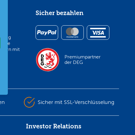
im
Sicher bezahlen
inweg
 ihre
egern mit
Premiumpartner
der DEG
en
Sicher mit SSL-Verschlüsselung
Investor Relations