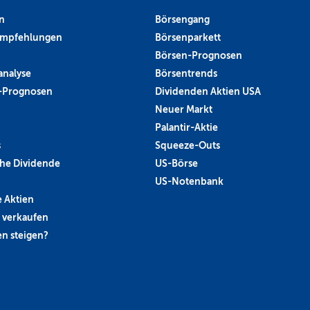
n
Börsengang
empfehlungen
Börsenparkett
Börsen-Prognosen
analyse
Börsentrends
-Prognosen
Dividenden Aktien USA
Neuer Markt
Palantir-Aktie
s
Squeeze-Outs
he Dividende
US-Börse
US-Notenbank
 Aktien
 verkaufen
n steigen?