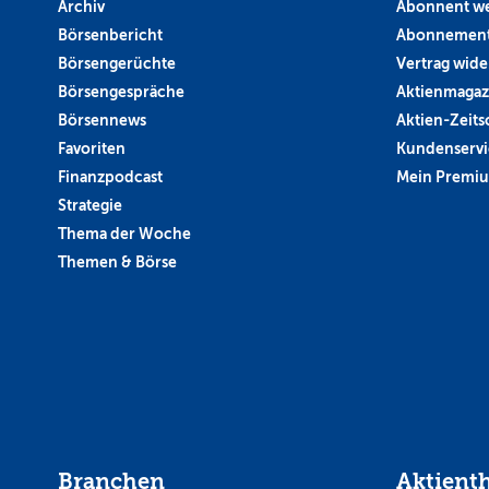
Archiv
Abonnent w
Börsenbericht
Abonnement
Börsengerüchte
Vertrag wide
Börsengespräche
Aktienmagaz
Börsennews
Aktien-Zeitsc
Favoriten
Kundenservi
Finanzpodcast
Mein Premi
Strategie
Thema der Woche
Themen & Börse
Branchen
Aktient