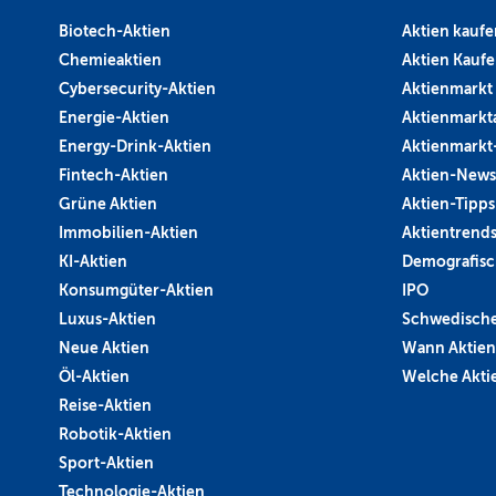
Biotech-Aktien
Aktien kaufe
Chemieaktien
Aktien Kauf
Cybersecurity-Aktien
Aktienmarkt
Energie-Aktien
Aktienmarkt
Energy-Drink-Aktien
Aktienmarkt
Fintech-Aktien
Aktien-News
Grüne Aktien
Aktien-Tipps
Immobilien-Aktien
Aktientrend
KI-Aktien
Demografisc
Konsumgüter-Aktien
IPO
Luxus-Aktien
Schwedische
Neue Aktien
Wann Aktien
Öl-Aktien
Welche Aktie
Reise-Aktien
Robotik-Aktien
Sport-Aktien
Technologie-Aktien