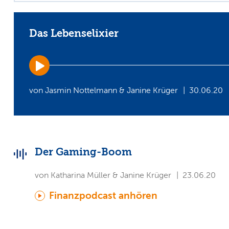
Das Lebenselixier
Audio
Player
von Jasmin Nottelmann & Janine Krüger
30.06.20
Der Gaming-Boom
von Katharina Müller & Janine Krüger
23.06.20
Finanzpodcast anhören