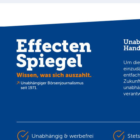
Unab
Hand
Um die
einzud
entfach
Zukunft
unabhä
verantw
Unabhängig & werbefrei
Stet