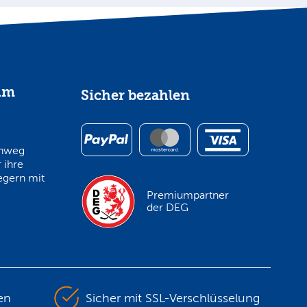
im
Sicher bezahlen
inweg
 ihre
egern mit
Premiumpartner
der DEG
en
Sicher mit SSL-Verschlüsselung