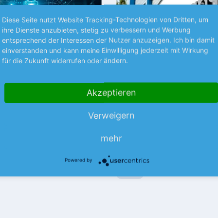
Diese Seite nutzt Website Tracking-Technologien von Dritten, um
ihre Dienste anzubieten, stetig zu verbessern und Werbung
entsprechend der Interessen der Nutzer anzuzeigen. Ich bin damit
einverstanden und kann meine Einwilligung jederzeit mit Wirkung
für die Zukunft widerrufen oder ändern.
S UNTERNEHMEN
NEUES AUS UNTERNEHMEN
Akzeptieren
la mit
technotrans kann lief
einbruch
Verweigern
Der Thermomanagement-Spezia
Halbjahr weist der Hightech-
für die ersten 6 Monate mit ein
mehr
er einen nahezu konstanten
Umsatzrückgang aus.
mehr
mehr
s.
Powered by
08.08.26
News
08.08.26