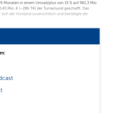
n 9 Monaten in einem Umsatzplus von 15 % auf 961,3 Mio.
 2,45 Mio. € (–286 T€) der Turnaround geschafft. Das
 sich der Vorstand zuversichtlich und bestätigte die
um:
dcast
t