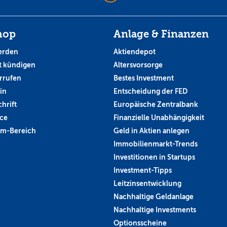
hop
Anlage & Finanzen
erden
Aktiendepot
 kündigen
Altersvorsorge
rrufen
Bestes Investment
in
Entscheidung der FED
hrift
Europäische Zentralbank
ce
Finanzielle Unabhängigkeit
um-Bereich
Geld in Aktien anlegen
Immobilienmarkt-Trends
Investitionen in Startups
Investment-Tipps
Leitzinsentwicklung
Nachhaltige Geldanlage
Nachhaltige Investments
Optionsscheine