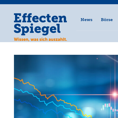
News
Börse