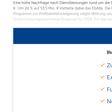
Eine hohe Nachfrage nach Dienstleistungen rund um die D
€. Um 24 % auf 53,5 Mio. € kletterte dabei das Ebitda. Di
Programm zur Profitabilitätssteigerung zeigte Wirkung und 
zuletzt zurückgenommene Prognose für 2024. Für das la
Ih
Zu
E
F
N