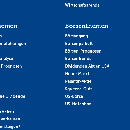
Wirtschaftstrends
hemen
Börsenthemen
n
Börsengang
empfehlungen
Börsenparkett
Börsen-Prognosen
analyse
Börsentrends
-Prognosen
Dividenden Aktien USA
Neuer Markt
Palantir-Aktie
s
Squeeze-Outs
he Dividende
US-Börse
US-Notenbank
 Aktien
 verkaufen
n steigen?