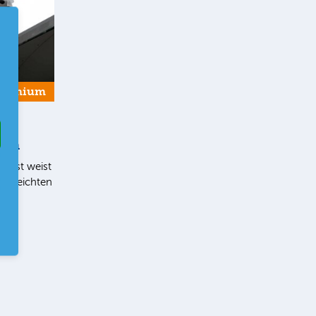
Premium
ern
list weist
en leichten