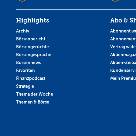
Highlights
Abo & S
Archiv
Abonnent w
Börsenbericht
Abonnement
Börsengerüchte
Vertrag wide
Börsengespräche
Aktienmagaz
Börsennews
Aktien-Zeitsc
Favoriten
Kundenservi
Finanzpodcast
Mein Premi
Strategie
Thema der Woche
Themen & Börse