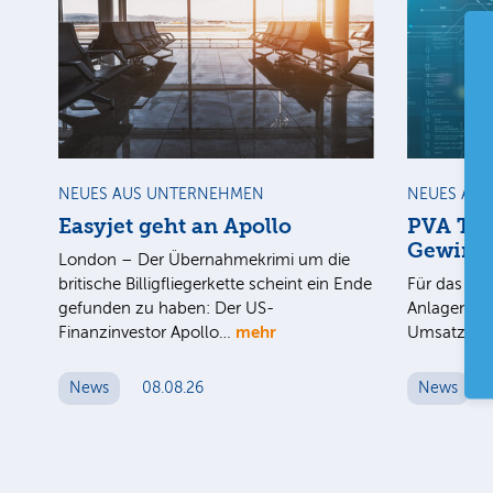
NEUES AUS UNTERNEHMEN
NEUES AU
Easyjet geht an Apollo
PVA Tep
Gewinn
London – Der Übernahmekrimi um die
britische Billigfliegerkette scheint ein Ende
Für das 1. 
gefunden zu haben: Der US-
Anlagenbau
mehr
Finanzinvestor Apollo…
Umsatz au
News
08.08.26
News