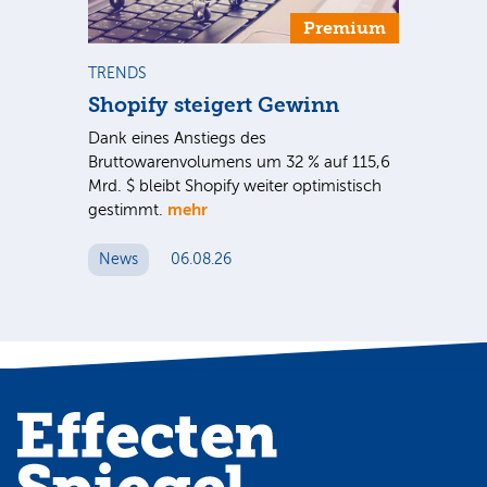
Premium
TRENDS
NE
Shopify steigert Gewinn
To
ie
Dank eines Anstiegs des
Vor
rtal
Bruttowarenvolumens um 32 % auf 115,6
Unt
Mrd. $ bleibt Shopify weiter optimistisch
pe
mehr
gestimmt.
Er
News
06.08.26
N