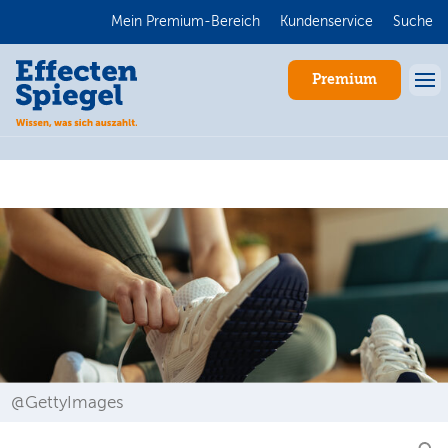
Mein Premium-Bereich
Kundenservice
Suche
Premium
Anmelden
@GettyImages