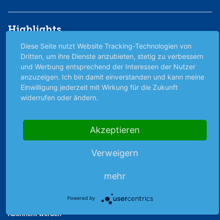
Highlights
Diese Seite nutzt Website Tracking-Technologien von
Archiv
Dritten, um ihre Dienste anzubieten, stetig zu verbessern
Börsenbericht
und Werbung entsprechend der Interessen der Nutzer
Börsengerüchte
anzuzeigen. Ich bin damit einverstanden und kann meine
Börsengespräche
Einwilligung jederzeit mit Wirkung für die Zukunft
widerrufen oder ändern.
Börsennews
Favoriten
Finanzpodcast
Akzeptieren
Strategie
Thema der Woche
Verweigern
Themen & Börse
mehr
Abo & Shop
Powered by
Abonnent werden