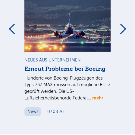
m
NEUES AUS UNTERNEHMEN
RA
Erneut Probleme bei Boeing
Un
bl
Hunderte von Boeing-Flugzeugen des
Tö
Typs 737 MAX müssen auf mögliche Risse
Dy
n
geprüft werden. Die US-
mehr
e
Luftsicherheitsbehörde Federal…
Die
Int
News
07.08.26
unt
Cl
N