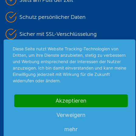
Stets am Puls der Zeit
Schutz persönlicher Daten
Sicher mit SSL-Verschlüsselung
Diese Seite nutzt Website Tracking-Technologien von
Dritten, um ihre Dienste anzubieten, stetig zu verbessern
Highlights
und Werbung entsprechend der Interessen der Nutzer
anzuzeigen. Ich bin damit einverstanden und kann meine
Archiv
Einwilligung jederzeit mit Wirkung für die Zukunft
Börsenbericht
widerrufen oder ändern.
Börsengerüchte
Börsengespräche
Akzeptieren
Börsennews
Favoriten
Verweigern
Finanzpodcast
Strategie
mehr
Thema der Woche