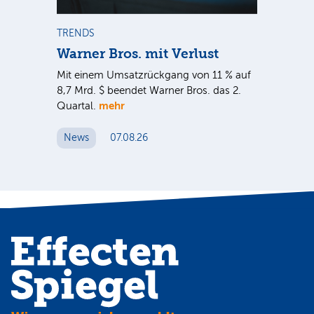
m
TRENDS
TR
Warner Bros. mit Verlust
Sh
em
Mit einem Umsatzrückgang von 11 % auf
Dan
tal
8,7 Mrd. $ beendet Warner Bros. das 2.
Br
mehr
er
Quartal.
Mrd
ge
News
07.08.26
N