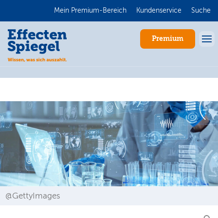
Mein Premium-Bereich
Kundenservice
Suche
Premium
Anmelden
@GettyImages