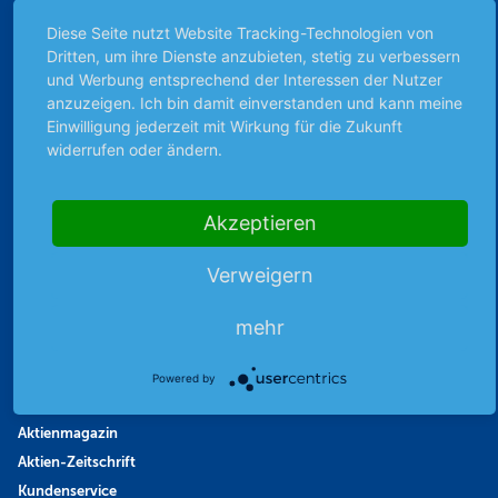
Börsengerüchte
Diese Seite nutzt Website Tracking-Technologien von
Dritten, um ihre Dienste anzubieten, stetig zu verbessern
Börsengespräche
und Werbung entsprechend der Interessen der Nutzer
Börsennews
anzuzeigen. Ich bin damit einverstanden und kann meine
Favoriten
Einwilligung jederzeit mit Wirkung für die Zukunft
Finanzpodcast
widerrufen oder ändern.
Strategie
Thema der Woche
Akzeptieren
Themen & Börse
Verweigern
Abo & Shop
mehr
Abonnent werden
Abonnement kündigen
Powered by
Vertrag widerrufen
Aktienmagazin
Aktien-Zeitschrift
Kundenservice