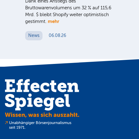
ie
Dank eines Anstiegs des
Vor
rtal
Bruttowarenvolumens um 32 % auf 115,6
Unt
Mrd. $ bleibt Shopify weiter optimistisch
pe
mehr
gestimmt.
Er
News
06.08.26
N