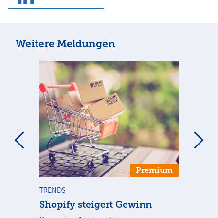
Weitere Meldungen
Premium
TRENDS
NE
Shopify steigert Gewinn
To