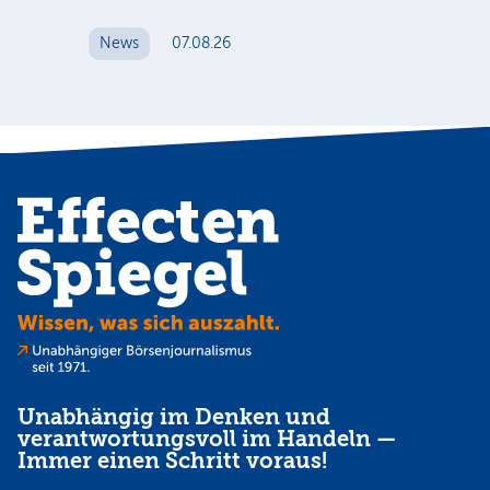
ge
News
07.08.26
N
Unabhängig im Denken und
verantwortungsvoll im Handeln —
Immer einen Schritt voraus!