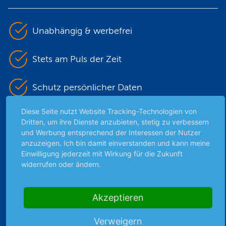
Unabhängig & werbefrei
Stets am Puls der Zeit
Schutz persönlicher Daten
Diese Seite nutzt Website Tracking-Technologien von
Sicher mit SSL-Verschlüsselung
Dritten, um ihre Dienste anzubieten, stetig zu verbessern
und Werbung entsprechend der Interessen der Nutzer
anzuzeigen. Ich bin damit einverstanden und kann meine
Einwilligung jederzeit mit Wirkung für die Zukunft
Highlights
widerrufen oder ändern.
Archiv
Börsenbericht
Akzeptieren
Börsengerüchte
Börsengespräche
Verweigern