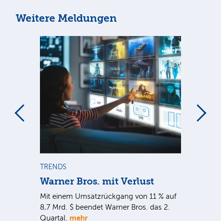
Weitere Meldungen
m
TRENDS
TR
Warner Bros. mit Verlust
Sh
em
Mit einem Umsatzrückgang von 11 % auf
Dan
tal
8,7 Mrd. $ beendet Warner Bros. das 2.
Br
mehr
er
Quartal.
Mrd