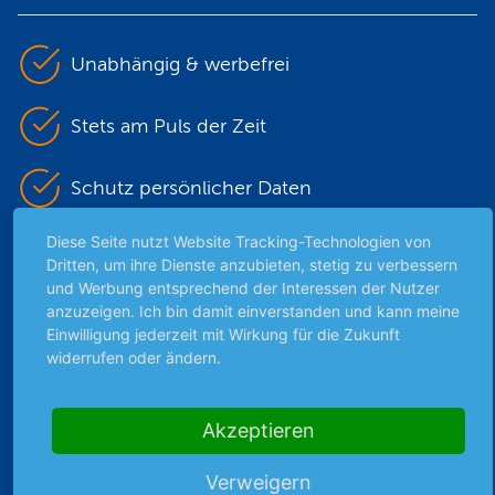
Unabhängig & werbefrei
Stets am Puls der Zeit
Schutz persönlicher Daten
Diese Seite nutzt Website Tracking-Technologien von
Sicher mit SSL-Verschlüsselung
Dritten, um ihre Dienste anzubieten, stetig zu verbessern
und Werbung entsprechend der Interessen der Nutzer
anzuzeigen. Ich bin damit einverstanden und kann meine
Einwilligung jederzeit mit Wirkung für die Zukunft
Highlights
widerrufen oder ändern.
Archiv
Börsenbericht
Akzeptieren
Börsengerüchte
Börsengespräche
Verweigern
Börsennews