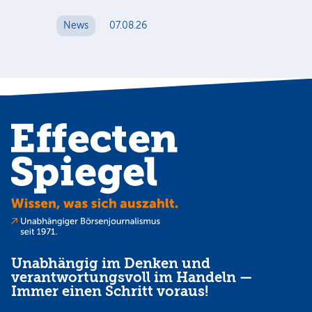
Int
News
07.08.26
unt
Cl
N
Unabhängig im Denken und
verantwortungsvoll im Handeln —
Immer einen Schritt voraus!