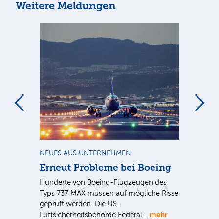
Weitere Meldungen
m
NEUES AUS UNTERNEHMEN
RA
Erneut Probleme bei Boeing
Un
bl
Hunderte von Boeing-Flugzeugen des
Tö
Typs 737 MAX müssen auf mögliche Risse
Dy
n
geprüft werden. Die US-
mehr
e
Luftsicherheitsbehörde Federal…
Die