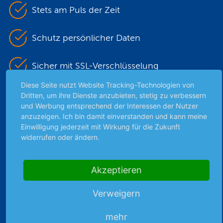
Stets am Puls der Zeit
Schutz persönlicher Daten
Sicher mit SSL-Verschlüsselung
Diese Seite nutzt Website Tracking-Technologien von
Dritten, um ihre Dienste anzubieten, stetig zu verbessern
Highlights
und Werbung entsprechend der Interessen der Nutzer
anzuzeigen. Ich bin damit einverstanden und kann meine
Archiv
Einwilligung jederzeit mit Wirkung für die Zukunft
Börsenbericht
widerrufen oder ändern.
Börsengerüchte
Börsengespräche
Akzeptieren
Börsennews
Favoriten
Verweigern
Finanzpodcast
Strategie
mehr