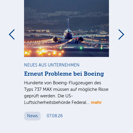
m
NEUES AUS UNTERNEHMEN
RA
Erneut Probleme bei Boeing
Un
bl
Hunderte von Boeing-Flugzeugen des
Tö
Typs 737 MAX müssen auf mögliche Risse
Dy
n
geprüft werden. Die US-
mehr
e
Luftsicherheitsbehörde Federal…
Die
Int
News
07.08.26
unt
Cl