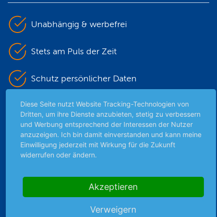
Unabhängig & werbefrei
Stets am Puls der Zeit
Schutz persönlicher Daten
Diese Seite nutzt Website Tracking-Technologien von
Sicher mit SSL-Verschlüsselung
Dritten, um ihre Dienste anzubieten, stetig zu verbessern
und Werbung entsprechend der Interessen der Nutzer
anzuzeigen. Ich bin damit einverstanden und kann meine
Highlights
Einwilligung jederzeit mit Wirkung für die Zukunft
widerrufen oder ändern.
Archiv
Börsenbericht
Akzeptieren
Börsengerüchte
Börsengespräche
Verweigern
Börsennews