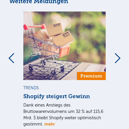
Weitere Meldungen
Premium
TRENDS
NE
Shopify steigert Gewinn
To
ie
Dank eines Anstiegs des
Vor
rtal
Bruttowarenvolumens um 32 % auf 115,6
Unt
Mrd. $ bleibt Shopify weiter optimistisch
pe
mehr
gestimmt.
Er