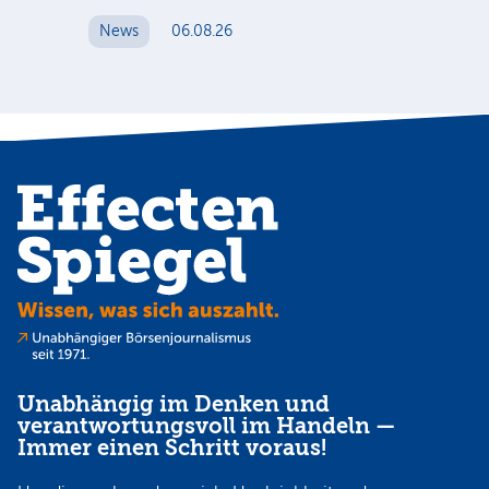
News
06.08.26
N
Unabhängig im Denken und
verantwortungsvoll im Handeln —
Immer einen Schritt voraus!