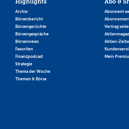
Highlights
Abo & S
Archiv
Abonnent w
Börsenbericht
Abonnement
Börsengerüchte
Vertrag wide
Börsengespräche
Aktienmagaz
Börsennews
Aktien-Zeitsc
Favoriten
Kundenservi
Finanzpodcast
Mein Premi
Strategie
Thema der Woche
Themen & Börse