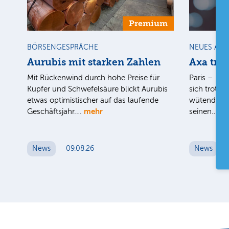
Premium
BÖRSENGESPRÄCHE
NEUES AU
Aurubis mit starken Zahlen
Axa tro
Mit Rückenwind durch hohe Preise für
Paris – Der
Kupfer und Schwefelsäure blickt Aurubis
sich trotz d
etwas optimistischer auf das laufende
wütenden W
mehr
me
Geschäftsjahr.…
seinen…
News
09.08.26
News