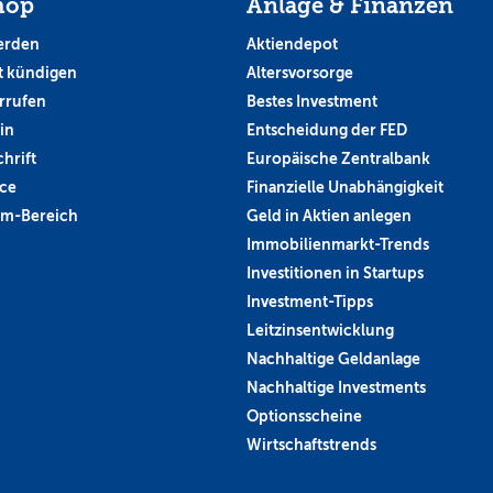
hop
Anlage & Finanzen
erden
Aktiendepot
 kündigen
Altersvorsorge
rrufen
Bestes Investment
in
Entscheidung der FED
hrift
Europäische Zentralbank
ce
Finanzielle Unabhängigkeit
um-Bereich
Geld in Aktien anlegen
Immobilienmarkt-Trends
Investitionen in Startups
Investment-Tipps
Leitzinsentwicklung
Nachhaltige Geldanlage
Nachhaltige Investments
Optionsscheine
Wirtschaftstrends