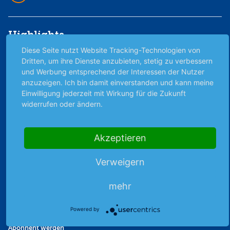
Highlights
Diese Seite nutzt Website Tracking-Technologien von
Archiv
Dritten, um ihre Dienste anzubieten, stetig zu verbessern
Börsenbericht
und Werbung entsprechend der Interessen der Nutzer
Börsengerüchte
anzuzeigen. Ich bin damit einverstanden und kann meine
Einwilligung jederzeit mit Wirkung für die Zukunft
Börsengespräche
widerrufen oder ändern.
Börsennews
Favoriten
Finanzpodcast
Akzeptieren
Strategie
Thema der Woche
Verweigern
Themen & Börse
mehr
Abo & Shop
Powered by
Abonnent werden