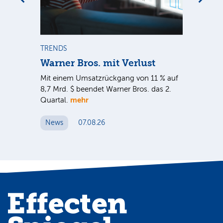
m
TRENDS
TR
Warner Bros. mit Verlust
Sh
em
Mit einem Umsatzrückgang von 11 % auf
Dan
tal
8,7 Mrd. $ beendet Warner Bros. das 2.
Br
mehr
er
Quartal.
Mrd
ge
News
07.08.26
N