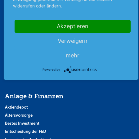
widerrufen oder ändern.
Abo & Shop
Akzeptieren
Abonnent werden
Abonnement kündigen
Verweigern
Vertrag widerrufen
Aktienmagazin
mehr
Aktien-Zeitschrift
Kundenservice
Powered by
Mein Premium-Bereich
Anlage & Finanzen
Aktiendepot
Altersvorsorge
Bestes Investment
Entscheidung der FED