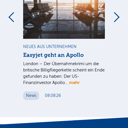
m
NEUES AUS UNTERNEHMEN
NE
Easyjet geht an Apollo
PV
G
ist
London – Der Übernahmekrimi um die
ten
britische Billigfliegerkette scheint ein Ende
Für
gefunden zu haben: Der US-
An
mehr
Finanzinvestor Apollo…
Um
News
08.08.26
N