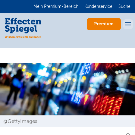
Mein Premium-Bereich
Kundenservice
Suche
Premium
Anmelden
@GettyImages