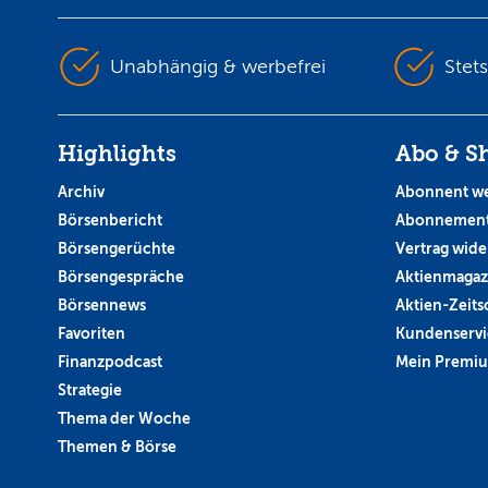
Unabhängig & werbefrei
Stet
Highlights
Abo & S
Archiv
Abonnent w
Börsenbericht
Abonnement
Börsengerüchte
Vertrag wide
Börsengespräche
Aktienmagaz
Börsennews
Aktien-Zeitsc
Favoriten
Kundenservi
Finanzpodcast
Mein Premi
Strategie
Thema der Woche
Themen & Börse