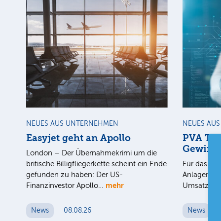
NEUES AUS UNTERNEHMEN
NEUES AU
Easyjet geht an Apollo
PVA Tep
Gewinn
London – Der Übernahmekrimi um die
britische Billigfliegerkette scheint ein Ende
Für das 1. 
gefunden zu haben: Der US-
Anlagenbau
mehr
Finanzinvestor Apollo…
Umsatz au
News
08.08.26
News