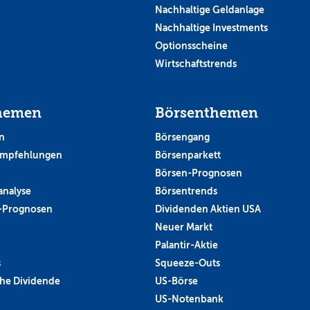
Nachhaltige Geldanlage
Nachhaltige Investments
Optionsscheine
Wirtschaftstrends
hemen
Börsenthemen
n
Börsengang
empfehlungen
Börsenparkett
Börsen-Prognosen
analyse
Börsentrends
-Prognosen
Dividenden Aktien USA
Neuer Markt
Palantir-Aktie
s
Squeeze-Outs
he Dividende
US-Börse
US-Notenbank