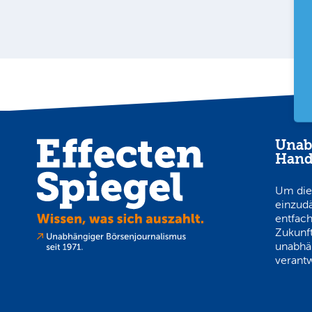
Unab
Hand
Um die
einzud
entfach
Zukunft
unabhä
verantw