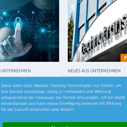
S UNTERNEHMEN
NEUES AUS UNTERNEHMEN
la mit
technotrans kann lief
einbruch
Diese Seite nutzt Website Tracking-Technologien von Dritten, um
Der Thermomanagement-Spezia
ihre Dienste anzubieten, stetig zu verbessern und Werbung
Halbjahr weist der Hightech-
für die ersten 6 Monate mit ein
entsprechend der Interessen der Nutzer anzuzeigen. Ich bin damit
mehr
er einen nahezu konstanten
Umsatzrückgang aus.
einverstanden und kann meine Einwilligung jederzeit mit Wirkung
mehr
s.
für die Zukunft widerrufen oder ändern.
08.08.26
News
08.08.26