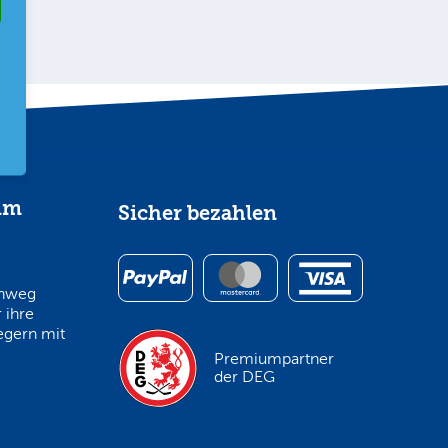
im
Sicher bezahlen
inweg
 ihre
egern mit
Premiumpartner
der DEG