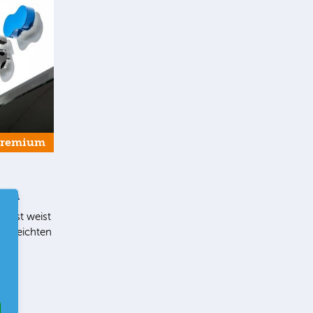
Premium
ern
list weist
en leichten