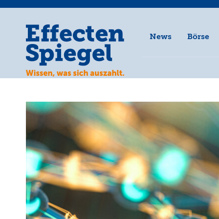
News
Börse