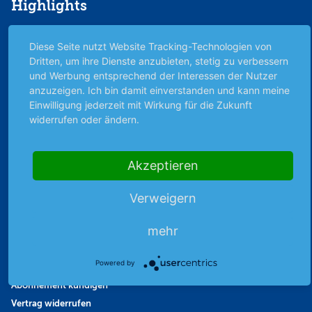
Highlights
Archiv
Diese Seite nutzt Website Tracking-Technologien von
Börsenbericht
Dritten, um ihre Dienste anzubieten, stetig zu verbessern
Börsengerüchte
und Werbung entsprechend der Interessen der Nutzer
Börsengespräche
anzuzeigen. Ich bin damit einverstanden und kann meine
Börsennews
Einwilligung jederzeit mit Wirkung für die Zukunft
widerrufen oder ändern.
Favoriten
Finanzpodcast
Strategie
Akzeptieren
Thema der Woche
Themen & Börse
Verweigern
mehr
Abo & Shop
Powered by
Abonnent werden
Abonnement kündigen
Vertrag widerrufen