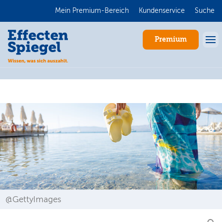
Mein Premium-Bereich
Kundenservice
Suche
Premium
Anmelden
@GettyImages