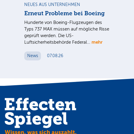
NEUES AUS UNTERNEHMEN
RA
Erneut Probleme bei Boeing
Un
bl
Hunderte von Boeing-Flugzeugen des
Tö
Typs 737 MAX müssen auf mögliche Risse
Dy
n
geprüft werden. Die US-
mehr
e
Luftsicherheitsbehörde Federal…
Die
Int
News
07.08.26
unt
Cl
N