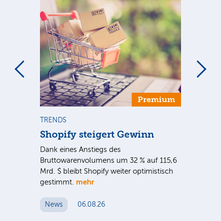
Premium
TRENDS
NE
Shopify steigert Gewinn
To
ie
Dank eines Anstiegs des
Vor
rtal
Bruttowarenvolumens um 32 % auf 115,6
Unt
Mrd. $ bleibt Shopify weiter optimistisch
pe
mehr
gestimmt.
Er
News
06.08.26
N