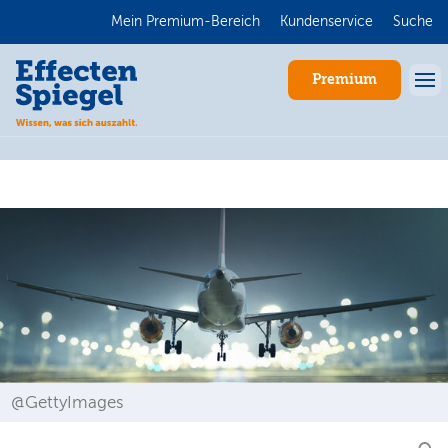
Mein Premium-Bereich
Kundenservice
Suche
Premium
Anmelden
@GettyImages