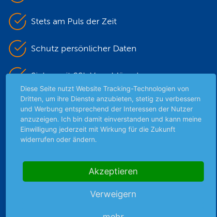
Stets am Puls der Zeit
Schutz persönlicher Daten
Sicher mit SSL-Verschlüsselung
Diese Seite nutzt Website Tracking-Technologien von
Dritten, um ihre Dienste anzubieten, stetig zu verbessern
und Werbung entsprechend der Interessen der Nutzer
Highlights
anzuzeigen. Ich bin damit einverstanden und kann meine
Einwilligung jederzeit mit Wirkung für die Zukunft
Archiv
widerrufen oder ändern.
Börsenbericht
Börsengerüchte
Börsengespräche
Akzeptieren
Börsennews
Verweigern
Favoriten
Finanzpodcast
mehr