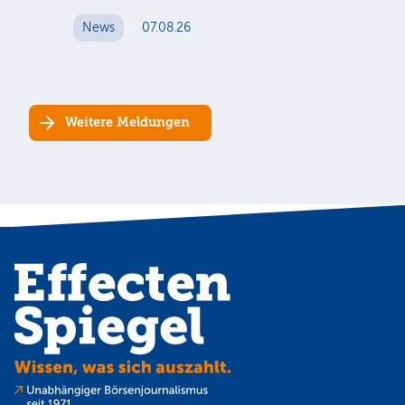
N
News
07.08.26
Weitere Meldungen