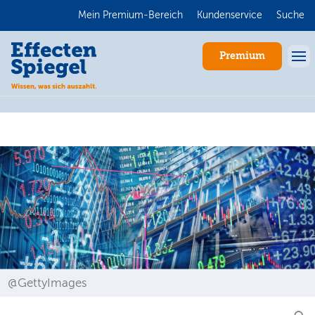
Mein Premium-Bereich
Kundenservice
Suche
Premium
Anmelden
@GettyImages