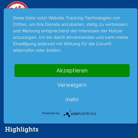
Premiumpartner
der DEG
Diese Seite nutzt Website Tracking-Technologien von
Dritten, um ihre Dienste anzubieten, stetig zu verbessern
und Werbung entsprechend der Interessen der Nutzer
anzuzeigen. Ich bin damit einverstanden und kann meine
Einwilligung jederzeit mit Wirkung für die Zukunft
widerrufen oder ändern.
Unabhängig & werbefrei
Akzeptieren
Stets am Puls der Zeit
Verweigern
Schutz persönlicher Daten
mehr
Sicher mit SSL-Verschlüsselung
Powered by
Highlights