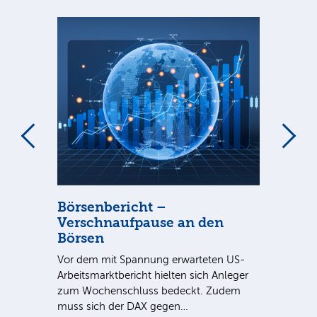
Börsenbericht –
Bö
Verschnaufpause an den
bl
Börsen
Der
r.
Vor dem mit Spannung erwarteten US-
bel
Arbeitsmarktbericht hielten sich Anleger
Woc
zum Wochenschluss bedeckt. Zudem
unt
muss sich der DAX gegen…