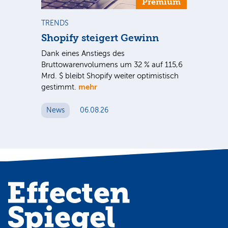
Premium
TRENDS
NE
Shopify steigert Gewinn
To
ie
Dank eines Anstiegs des
Vor
rtal
Bruttowarenvolumens um 32 % auf 115,6
Unt
Mrd. $ bleibt Shopify weiter optimistisch
pe
mehr
gestimmt.
Er
News
06.08.26
N