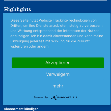
Highlights
Archiv
Diese Seite nutzt Website Tracking-Technologien von
Börsenbericht
Dritten, um ihre Dienste anzubieten, stetig zu verbessern
und Werbung entsprechend der Interessen der Nutzer
Börsengerüchte
anzuzeigen. Ich bin damit einverstanden und kann meine
Börsengespräche
Einwilligung jederzeit mit Wirkung für die Zukunft
Börsennews
widerrufen oder ändern.
Favoriten
Finanzpodcast
Akzeptieren
Strategie
Thema der Woche
Verweigern
Themen & Börse
mehr
Abo & Shop
Powered by
Abonnent werden
Abonnement kündigen