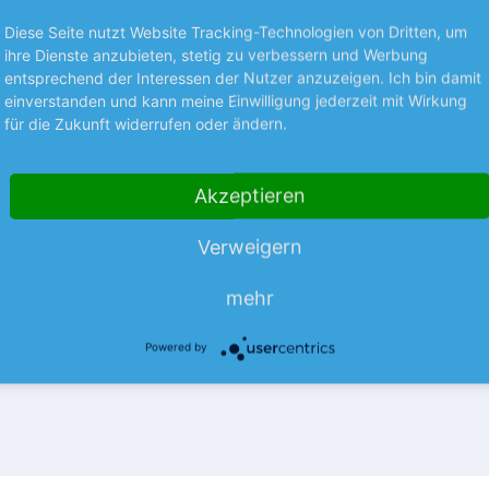
Diese Seite nutzt Website Tracking-Technologien von Dritten, um
ihre Dienste anzubieten, stetig zu verbessern und Werbung
entsprechend der Interessen der Nutzer anzuzeigen. Ich bin damit
Premium
einverstanden und kann meine Einwilligung jederzeit mit Wirkung
für die Zukunft widerrufen oder ändern.
NEUES AUS UNTERNEHMEN
t belastet Ahold
Novo Nordisk hebt P
Akzeptieren
e
erneut an
– Der niederländische
Kopenhagen – Der dänische
Verweigern
betreiber Ahold Delhaize
Pharmakonzern hat wegen de
 schwierigen US-Markt
Marktstarts der Wegovy-Abneh
mehr
mehr
isdruck zu spüren.…
erneut seine Prognose erhöht
Powered by
05.08.26
News
05.08.26