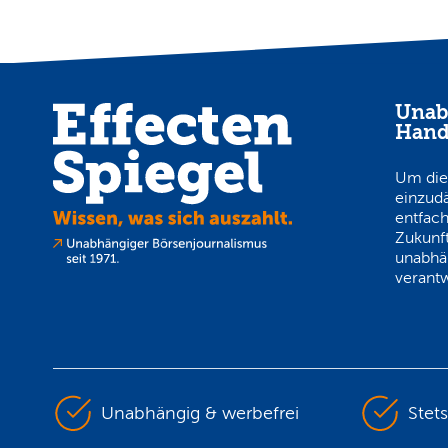
Unab
Hand
Um die
einzud
entfach
Zukunft
unabhä
verantw
Unabhängig & werbefrei
Stet