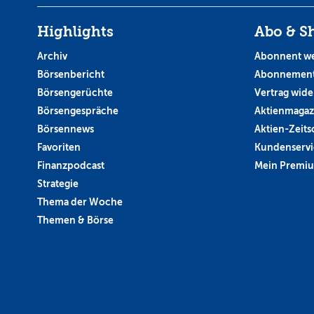
Highlights
Abo & S
Archiv
Abonnent w
Börsenbericht
Abonnement
Börsengerüchte
Vertrag wide
Börsengespräche
Aktienmagaz
Börsennews
Aktien-Zeitsc
Favoriten
Kundenservi
Finanzpodcast
Mein Premi
Strategie
Thema der Woche
Themen & Börse