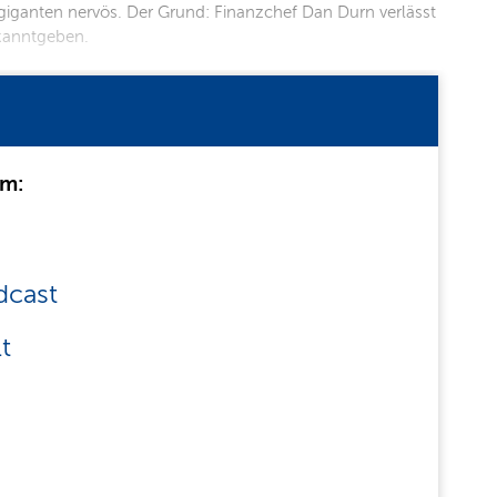
giganten nervös. Der Grund: Finanzchef Dan Durn verlässt
kanntgeben.
um:
dcast
t