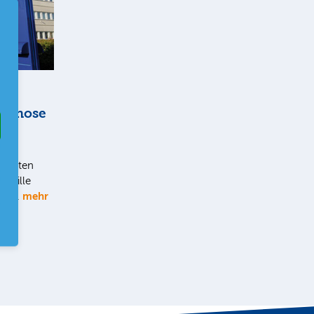
rognose
s guten
mpille
mehr
. So…