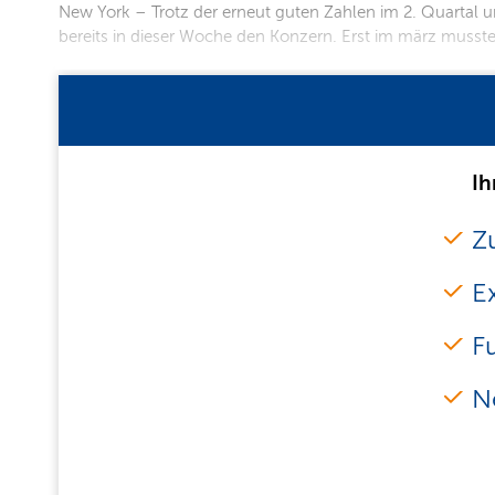
New York – Trotz der erneut guten Zahlen im 2. Quartal 
bereits in dieser Woche den Konzern. Erst im märz mus
Ih
Zu
E
F
N