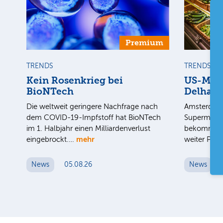
Premium
TRENDS
TRENDS
Kein Rosenkrieg bei
US-Mark
BioNTech
Delhaiz
Die weltweit geringere Nachfrage nach
Amsterdam 
dem COVID-19-Impfstoff hat BioNTech
Supermarkt
im 1. Halbjahr einen Milliardenverlust
bekommt im
mehr
eingebrockt.…
weiter Pre
News
05.08.26
News