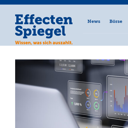
News
Börse