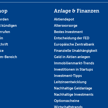
hop
Anlage & Finanzen
erden
Aktiendepot
 kündigen
Altersvorsorge
rrufen
Bestes Investment
in
Entscheidung der FED
hrift
Europäische Zentralbank
ce
Finanzielle Unabhängigkeit
um-Bereich
Geld in Aktien anlegen
Immobilienmarkt-Trends
Investitionen in Startups
Investment-Tipps
Leitzinsentwicklung
Nachhaltige Geldanlage
Nachhaltige Investments
Optionsscheine
Wirtschaftstrends