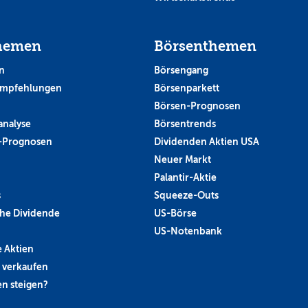
hemen
Börsenthemen
n
Börsengang
empfehlungen
Börsenparkett
Börsen-Prognosen
analyse
Börsentrends
-Prognosen
Dividenden Aktien USA
Neuer Markt
Palantir-Aktie
s
Squeeze-Outs
he Dividende
US-Börse
US-Notenbank
 Aktien
 verkaufen
n steigen?