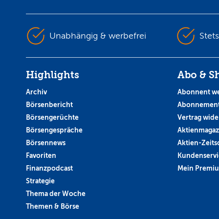
Unabhängig & werbefrei
Stet
Highlights
Abo & S
Archiv
Abonnent w
Börsenbericht
Abonnement
Börsengerüchte
Vertrag wide
Börsengespräche
Aktienmagaz
Börsennews
Aktien-Zeitsc
Favoriten
Kundenservi
Finanzpodcast
Mein Premi
Strategie
Thema der Woche
Themen & Börse