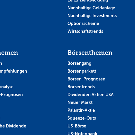
Nachhaltige Geldanlage
Nachhaltige Investments
Optionsscheine
Wirtschaftstrends
hemen
Börsenthemen
n
Börsengang
empfehlungen
Börsenparkett
Börsen-Prognosen
analyse
Börsentrends
-Prognosen
Dividenden Aktien USA
Neuer Markt
Palantir-Aktie
s
Squeeze-Outs
he Dividende
US-Börse
US-Notenbank