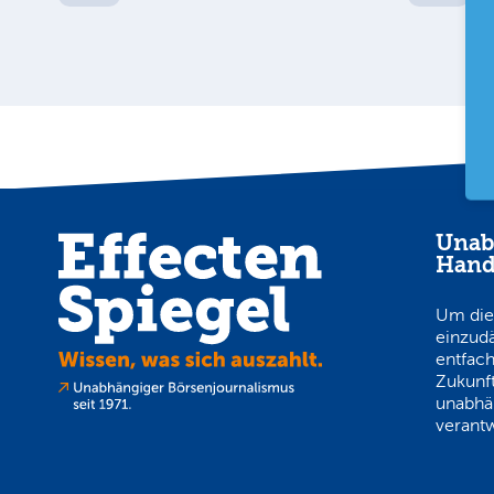
Unab
Hand
Um die
einzud
entfach
Zukunft
unabhä
verantw