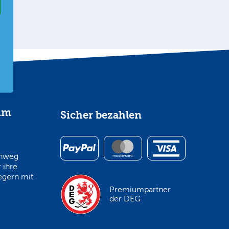
im
Sicher bezahlen
inweg
 ihre
egern mit
Premiumpartner
der DEG