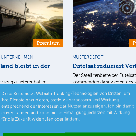
Premium
S UNTERNEHMEN
MUSTERDEPOT
and bleibt in der
Eutelsat reduziert Ver
Der Satellitenbetreiber Eutelsa
rzeugzulieferer hat im
kommenden Jahr wegen des s
 etwas besser abgeschnitten
Wachstums im Geschäftsberei
Diese Seite nutzt Website Tracking-Technologien von Dritten, um
mehr
t. Dazu trugen Skaleneffekte
erdnahen Orbits mit…
ihre Dienste anzubieten, stetig zu verbessern und Werbung
mehr
maßnahmen…
entsprechend der Interessen der Nutzer anzuzeigen. Ich bin damit
einverstanden und kann meine Einwilligung jederzeit mit Wirkung
für die Zukunft widerrufen oder ändern.
07.08.26
News
07.08.26