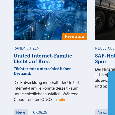
Premium
RANDNOTIZEN
NEUES AU
United Internet-Familie
SAF-Holl
bleibt auf Kurs
Spur
Töchter mit unterschiedlicher
Der Nutzfah
Dynamik
1. Halbjahr
als erwarte
Die Entwicklung innerhalb der United-
und Spar
Internet-Familie könnte derzeit kaum
unterschiedlicher ausfallen. Während
mehr
Cloud-Tochter IONOS…
News
07.08.26
News