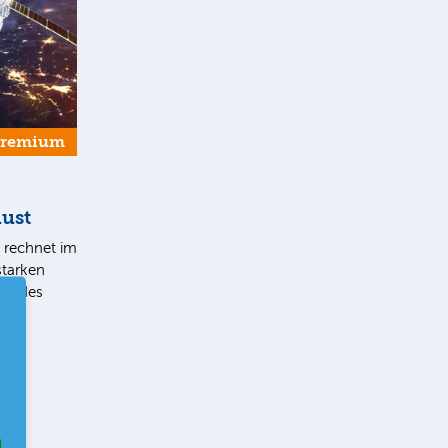
Premium
lust
t rechnet im
tarken
ch des