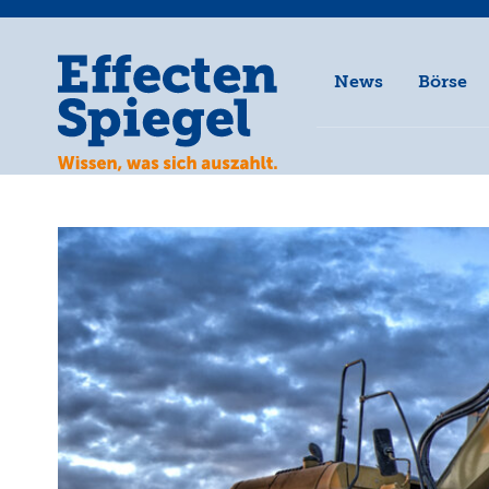
News
Börse