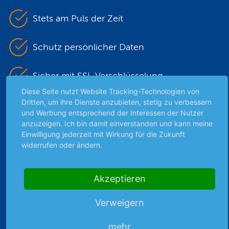
Stets am Puls der Zeit
Schutz persönlicher Daten
Sicher mit SSL-Verschlüsselung
Diese Seite nutzt Website Tracking-Technologien von
Dritten, um ihre Dienste anzubieten, stetig zu verbessern
und Werbung entsprechend der Interessen der Nutzer
Highlights
anzuzeigen. Ich bin damit einverstanden und kann meine
Einwilligung jederzeit mit Wirkung für die Zukunft
Archiv
widerrufen oder ändern.
Börsenbericht
Börsengerüchte
Börsengespräche
Akzeptieren
Börsennews
Verweigern
Favoriten
Finanzpodcast
mehr
Strategie