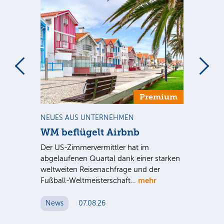
m
Premium
NEUES AUS UNTERNEHMEN
NE
WM beflügelt Airbnb
Mu
Ge
al
Der US-Zimmervermittler hat im
bei
abgelaufenen Quartal dank einer starken
Die
it
weltweiten Reisenachfrage und der
vor
mehr
Fußball-Weltmeisterschaft…
Nac
zw
News
07.08.26
N