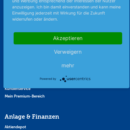
und Werbung entsprechend der Interessen der Nutzer
Strategie
anzuzeigen. Ich bin damit einverstanden und kann meine
Einwilligung jederzeit mit Wirkung für die Zukunft
Thema der Woche
widerrufen oder ändern.
Themen & Börse
Akzeptieren
Abo & Shop
Verweigern
Abonnent werden
Abonnement kündigen
mehr
Vertrag widerrufen
Aktienmagazin
Powered by
Aktien-Zeitschrift
Kundenservice
Mein Premium-Bereich
Anlage & Finanzen
Aktiendepot