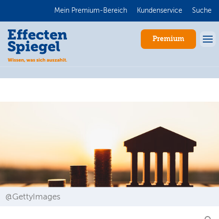
Mein Premium-Bereich
Kundenservice
Suche
Premium
Anmelden
@GettyImages