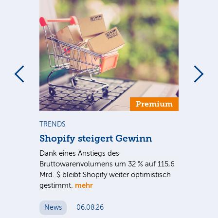
Premium
TRENDS
NE
Shopify steigert Gewinn
To
ie
Dank eines Anstiegs des
Vor
rtal
Bruttowarenvolumens um 32 % auf 115,6
Unt
Mrd. $ bleibt Shopify weiter optimistisch
pe
mehr
gestimmt.
Er
News
06.08.26
N