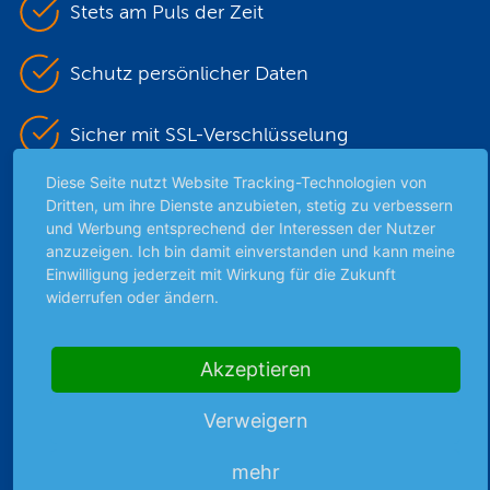
Stets am Puls der Zeit
Schutz persönlicher Daten
Sicher mit SSL-Verschlüsselung
Diese Seite nutzt Website Tracking-Technologien von
Dritten, um ihre Dienste anzubieten, stetig zu verbessern
Highlights
und Werbung entsprechend der Interessen der Nutzer
anzuzeigen. Ich bin damit einverstanden und kann meine
Archiv
Einwilligung jederzeit mit Wirkung für die Zukunft
Börsenbericht
widerrufen oder ändern.
Börsengerüchte
Börsengespräche
Akzeptieren
Börsennews
Favoriten
Verweigern
Finanzpodcast
Strategie
mehr
Thema der Woche