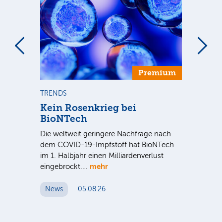
Premium
TRENDS
TR
se
Kein Rosenkrieg bei
US
BioNTech
De
Die weltweit geringere Nachfrage nach
Am
dem COVID-19-Impfstoff hat BioNTech
Sup
im 1. Halbjahr einen Milliardenverlust
be
hr
mehr
eingebrockt.…
wei
News
05.08.26
N