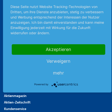
Börsengerüchte
Diese Seite nutzt Website Tracking-Technologien von
Börsengespräche
Dritten, um ihre Dienste anzubieten, stetig zu verbessern
und Werbung entsprechend der Interessen der Nutzer
Börsennews
anzuzeigen. Ich bin damit einverstanden und kann meine
Favoriten
Einwilligung jederzeit mit Wirkung für die Zukunft
Finanzpodcast
widerrufen oder ändern.
Strategie
Thema der Woche
Akzeptieren
Themen & Börse
Verweigern
Abo & Shop
mehr
Abonnent werden
Abonnement kündigen
Powered by
Vertrag widerrufen
Aktienmagazin
Aktien-Zeitschrift
Kundenservice