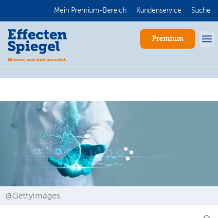
Mein Premium-Bereich
Kundenservice
Suche
Premium
Anmelden
@GettyImages