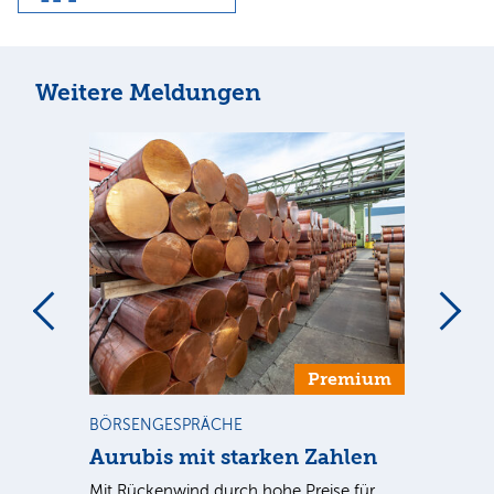
Weitere Meldungen
m
Premium
BÖRSENGESPRÄCHE
NE
Aurubis mit starken Zahlen
Ax
Mit Rückenwind durch hohe Preise für
Par