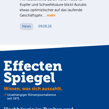
Kupfer und Schwefelsäure blickt Aurubis
sic
etwas optimistischer auf das laufende
wü
mehr
Geschäftsjahr.…
se
News
09.08.26
N