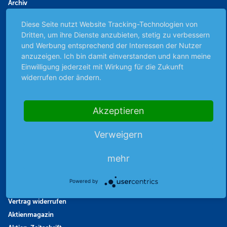
Archiv
Börsenbericht
Diese Seite nutzt Website Tracking-Technologien von
Börsengerüchte
Dritten, um ihre Dienste anzubieten, stetig zu verbessern
Börsengespräche
und Werbung entsprechend der Interessen der Nutzer
anzuzeigen. Ich bin damit einverstanden und kann meine
Börsennews
Einwilligung jederzeit mit Wirkung für die Zukunft
Favoriten
widerrufen oder ändern.
Finanzpodcast
Strategie
Thema der Woche
Akzeptieren
Themen & Börse
Verweigern
Abo & Shop
mehr
Abonnent werden
Powered by
Abonnement kündigen
Vertrag widerrufen
Aktienmagazin