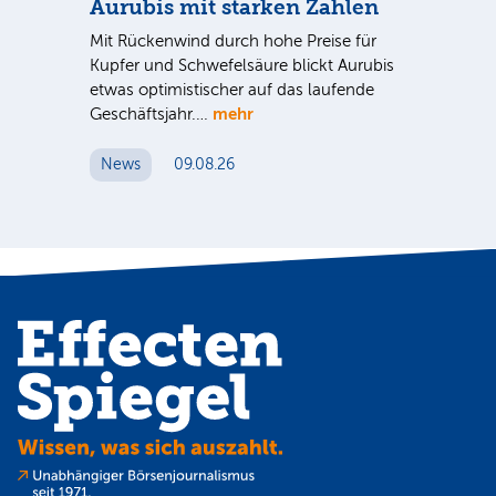
Aurubis mit starken Zahlen
Ax
Mit Rückenwind durch hohe Preise für
Par
Kupfer und Schwefelsäure blickt Aurubis
sic
etwas optimistischer auf das laufende
wü
mehr
Geschäftsjahr.…
se
News
09.08.26
N