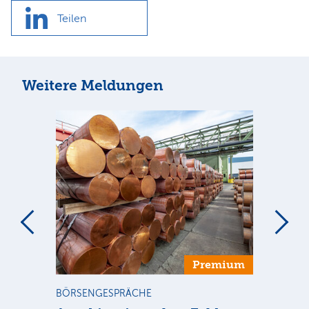
Teilen
Weitere Meldungen
m
Premium
BÖRSENGESPRÄCHE
NE