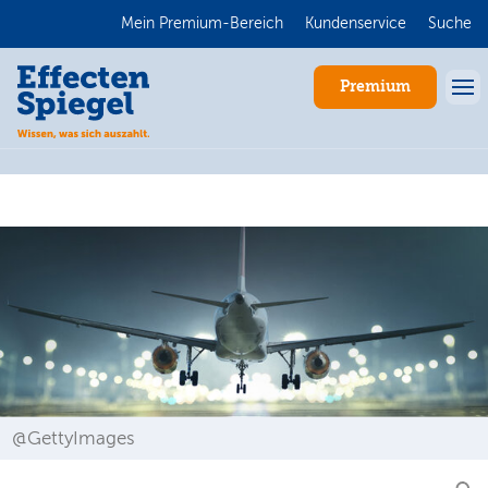
Mein Premium-Bereich
Kundenservice
Suche
Premium
Anmelden
@GettyImages