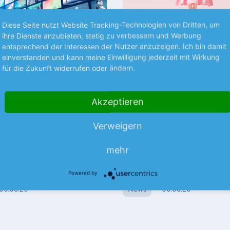
Diese Seite nutzt Website Tracking-Technologien von Dritten, um
ihre Dienste anzubieten, stetig zu verbessern und Werbung
entsprechend der Interessen der Nutzer anzuzeigen. Ich bin damit
einverstanden und kann meine Einwilligung jederzeit mit Wirkung
für die Zukunft widerrufen oder ändern.
Premium
S UNTERNEHMEN
TRENDS
Akzeptieren
y treibt Disney
Mattel sieht rot
Verweigern
er Film „Toy Story 5“ hat dem
Die angespannte Kosumstimm
gsriesen Disney im 3. Quartal
höhere Kosten haben Mattel im
mehr
m
uni Rückenwind gegeben. Der
in die roten Zahlen gedrückt.
mehr
…
Powered by
06.08.26
News
06.08.26