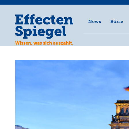
News
Börse