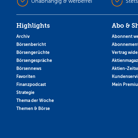
Unabhängig & werbefrei
Stet
Highlights
Abo & S
Archiv
Abonnent w
Börsenbericht
Abonnement
Börsengerüchte
Vertrag wide
Börsengespräche
Aktienmagaz
Börsennews
Aktien-Zeitsc
Favoriten
Kundenservi
Finanzpodcast
Mein Premi
Strategie
Thema der Woche
Themen & Börse