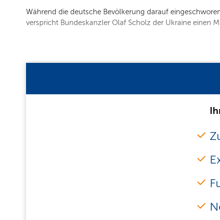
Während die deutsche Bevölkerung darauf eingeschworen wi
verspricht Bundeskanzler Olaf Scholz der Ukraine einen Ma
Ih
Zu
E
F
N