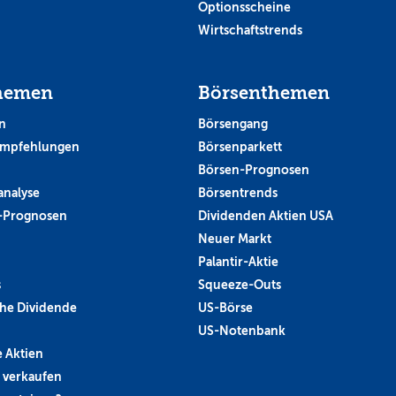
Optionsscheine
Wirtschaftstrends
hemen
Börsenthemen
n
Börsengang
empfehlungen
Börsenparkett
Börsen-Prognosen
analyse
Börsentrends
-Prognosen
Dividenden Aktien USA
Neuer Markt
Palantir-Aktie
s
Squeeze-Outs
he Dividende
US-Börse
US-Notenbank
 Aktien
 verkaufen