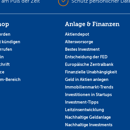
s am Puls der Zeit
Schutz persönlicher Dat
hop
Anlage & Finanzen
erden
Aktiendepot
 kündigen
Altersvorsorge
rrufen
Bestes Investment
in
Entscheidung der FED
hrift
Europäische Zentralbank
ce
Finanzielle Unabhängigkeit
um-Bereich
Geld in Aktien anlegen
Immobilienmarkt-Trends
Investitionen in Startups
Investment-Tipps
Leitzinsentwicklung
Nachhaltige Geldanlage
Nachhaltige Investments