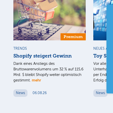
Premium
TRENDS
NEUES AU
Shopify steigert Gewinn
Toy Stor
Dank eines Anstiegs des
Vor allem d
Bruttowarenvolumens um 32 % auf 115,6
Unterhaltun
Mrd. $ bleibt Shopify weiter optimistisch
per Ende J
mehr
gestimmt.
Erfolg des
News
06.08.26
News