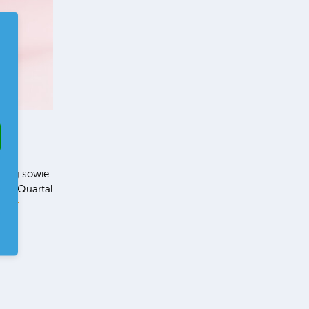
ung sowie
 2. Quartal
ehr