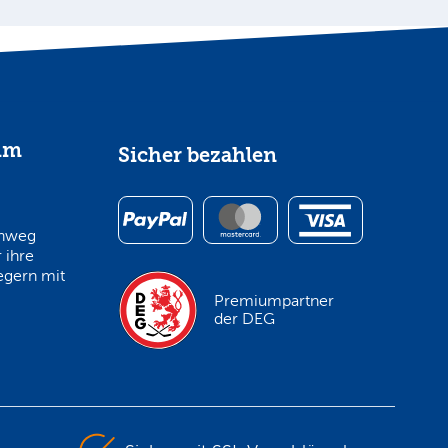
im
Sicher bezahlen
inweg
 ihre
egern mit
Premiumpartner
der DEG