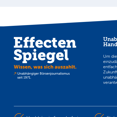
Unab
Hand
Um die
einzud
entfach
Zukunft
unabhä
verantw