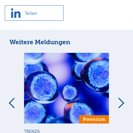
Teilen
Weitere Meldungen
Premium
TRENDS
TR