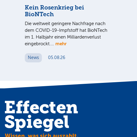
se
Kein Rosenkrieg bei
US
BioNTech
De
Die weltweit geringere Nachfrage nach
Am
dem COVID-19-Impfstoff hat BioNTech
Sup
im 1. Halbjahr einen Milliardenverlust
be
hr
mehr
eingebrockt.…
wei
News
05.08.26
N