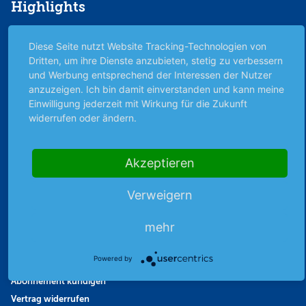
Highlights
Archiv
Diese Seite nutzt Website Tracking-Technologien von
Börsenbericht
Dritten, um ihre Dienste anzubieten, stetig zu verbessern
Börsengerüchte
und Werbung entsprechend der Interessen der Nutzer
Börsengespräche
anzuzeigen. Ich bin damit einverstanden und kann meine
Börsennews
Einwilligung jederzeit mit Wirkung für die Zukunft
widerrufen oder ändern.
Favoriten
Finanzpodcast
Strategie
Akzeptieren
Thema der Woche
Themen & Börse
Verweigern
mehr
Abo & Shop
Powered by
Abonnent werden
Abonnement kündigen
Vertrag widerrufen