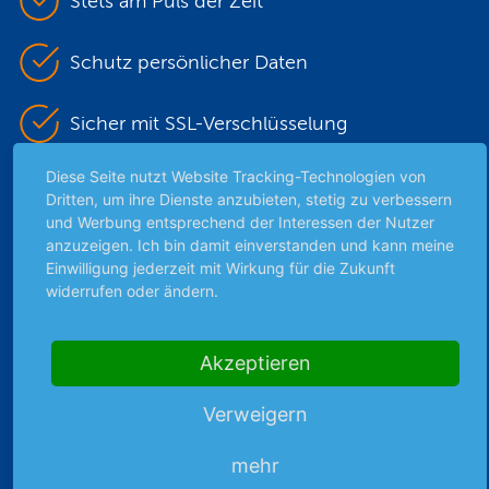
Stets am Puls der Zeit
Schutz persönlicher Daten
Sicher mit SSL-Verschlüsselung
Diese Seite nutzt Website Tracking-Technologien von
Dritten, um ihre Dienste anzubieten, stetig zu verbessern
Highlights
und Werbung entsprechend der Interessen der Nutzer
anzuzeigen. Ich bin damit einverstanden und kann meine
Archiv
Einwilligung jederzeit mit Wirkung für die Zukunft
Börsenbericht
widerrufen oder ändern.
Börsengerüchte
Börsengespräche
Akzeptieren
Börsennews
Favoriten
Verweigern
Finanzpodcast
Strategie
mehr
Thema der Woche