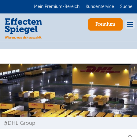
Mein Premium-Bereich
Kundenservice
Suche
Premium
Anmelden
@DHL Group