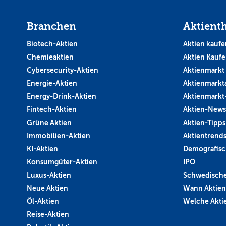
Branchen
Aktient
Biotech-Aktien
Aktien kaufe
Chemieaktien
Aktien Kauf
Cybersecurity-Aktien
Aktienmarkt
Energie-Aktien
Aktienmarkt
Energy-Drink-Aktien
Aktienmarkt
Fintech-Aktien
Aktien-News
Grüne Aktien
Aktien-Tipps
Immobilien-Aktien
Aktientrend
KI-Aktien
Demografisc
Konsumgüter-Aktien
IPO
Luxus-Aktien
Schwedische
Neue Aktien
Wann Aktien
Öl-Aktien
Welche Aktie
Reise-Aktien