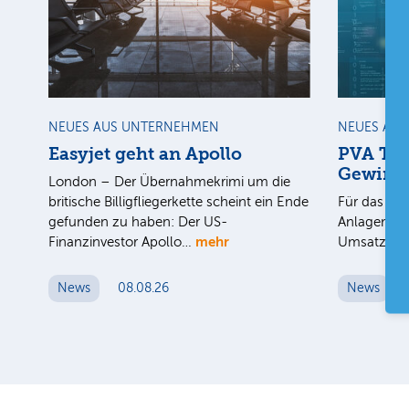
NEUES AUS UNTERNEHMEN
NEUES AU
Easyjet geht an Apollo
PVA Tep
Gewinn
London – Der Übernahmekrimi um die
britische Billigfliegerkette scheint ein Ende
Für das 1. 
gefunden zu haben: Der US-
Anlagenbau
mehr
Finanzinvestor Apollo…
Umsatz au
News
08.08.26
News