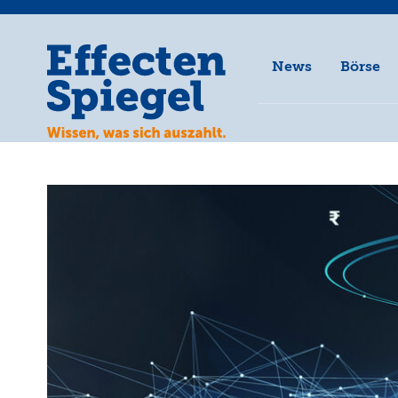
News
Börse