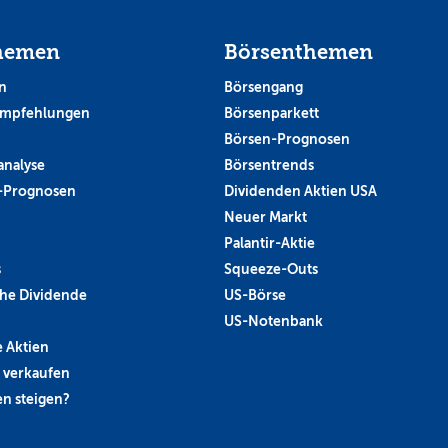
hemen
Börsenthemen
n
Börsengang
empfehlungen
Börsenparkett
Börsen-Prognosen
analyse
Börsentrends
-Prognosen
Dividenden Aktien USA
Neuer Markt
Palantir-Aktie
s
Squeeze-Outs
he Dividende
US-Börse
US-Notenbank
 Aktien
 verkaufen
n steigen?