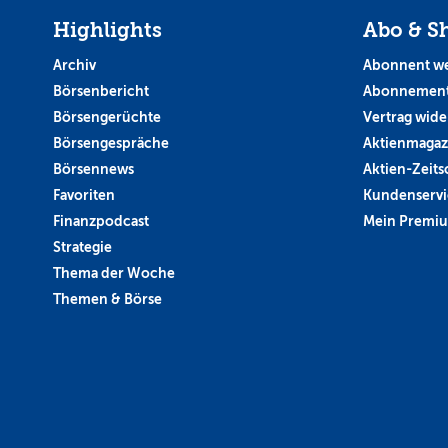
Highlights
Abo & S
Archiv
Abonnent w
Börsenbericht
Abonnement
Börsengerüchte
Vertrag wide
Börsengespräche
Aktienmagaz
Börsennews
Aktien-Zeitsc
Favoriten
Kundenservi
Finanzpodcast
Mein Premi
Strategie
Thema der Woche
Themen & Börse