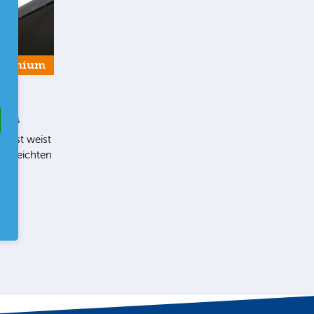
Premium
ern
list weist
en leichten