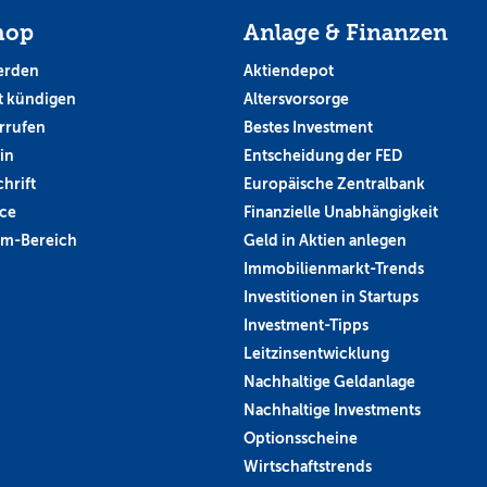
hop
Anlage & Finanzen
erden
Aktiendepot
 kündigen
Altersvorsorge
rrufen
Bestes Investment
in
Entscheidung der FED
hrift
Europäische Zentralbank
ce
Finanzielle Unabhängigkeit
um-Bereich
Geld in Aktien anlegen
Immobilienmarkt-Trends
Investitionen in Startups
Investment-Tipps
Leitzinsentwicklung
Nachhaltige Geldanlage
Nachhaltige Investments
Optionsscheine
Wirtschaftstrends