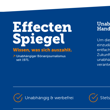
Unab
Hand
Um die
einzud
entfach
Zukunft
unabhä
verantw
Unabhängig & werbefrei
Stet