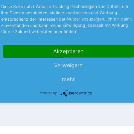
Diese Seite nutzt Website Tracking-Technologien von Dritten, um
ihre Dienste anzubieten, stetig zu verbessern und Werbung
entsprechend der Interessen der Nutzer anzuzeigen. Ich bin damit
einverstanden und kann meine Einwilligung jederzeit mit Wirkung
für die Zukunft widerrufen oder ändern.
S UNTERNEHMEN
NEUES AUS UNTERNEHMEN
la mit
technotrans kann lief
Akzeptieren
einbruch
Der Thermomanagement-Spezia
Verweigern
Halbjahr weist der Hightech-
für die ersten 6 Monate mit ein
mehr
er einen nahezu konstanten
Umsatzrückgang aus.
mehr
mehr
s.
Powered by
08.08.26
News
08.08.26