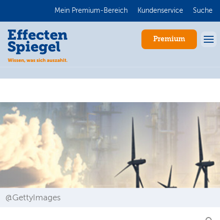
Mein Premium-Bereich
Kundenservice
Suche
Premium
Anmelden
@GettyImages