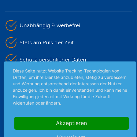
Unabhängig & werbefrei
Stets am Puls der Zeit
Schutz persönlicher Daten
Diese Seite nutzt Website Tracking-Technologien von
Sicher mit SSL-Verschlüsselung
Dritten, um ihre Dienste anzubieten, stetig zu verbessern
und Werbung entsprechend der Interessen der Nutzer
anzuzeigen. Ich bin damit einverstanden und kann meine
Einwilligung jederzeit mit Wirkung für die Zukunft
Highlights
widerrufen oder ändern.
Archiv
Börsenbericht
Akzeptieren
Börsengerüchte
Börsengespräche