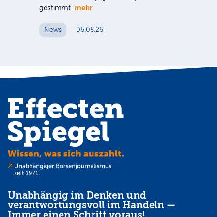
mehr
gestimmt.
Er
News
06.08.26
N
Unabhängig im Denken und
verantwortungsvoll im Handeln —
Immer einen Schritt voraus!