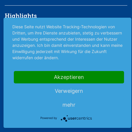
Highlights
Diese Seite nutzt Website Tracking-Technologien von
Archiv
Dritten, um ihre Dienste anzubieten, stetig zu verbessern
Börsenbericht
und Werbung entsprechend der Interessen der Nutzer
Börsengerüchte
anzuzeigen. Ich bin damit einverstanden und kann meine
Börsengespräche
Einwilligung jederzeit mit Wirkung für die Zukunft
Börsennews
widerrufen oder ändern.
Favoriten
Finanzpodcast
Akzeptieren
Strategie
Thema der Woche
Verweigern
Themen & Börse
mehr
Abo & Shop
Powered by
Abonnent werden