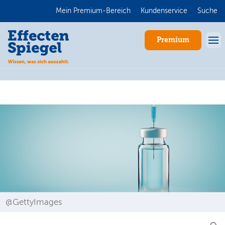
Mein Premium-Bereich
Kundenservice
Suche
Premium
Anmelden
@GettyImages