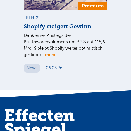
Premium
TRENDS
NE
Shopify steigert Gewinn
To
ie
Dank eines Anstiegs des
Vor
rtal
Bruttowarenvolumens um 32 % auf 115,6
Unt
Mrd. $ bleibt Shopify weiter optimistisch
pe
mehr
gestimmt.
Er
News
06.08.26
N