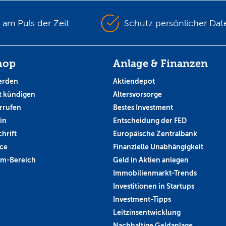
s am Puls der Zeit
Schutz persönlicher Dat
hop
Anlage & Finanzen
erden
Aktiendepot
 kündigen
Altersvorsorge
rrufen
Bestes Investment
in
Entscheidung der FED
hrift
Europäische Zentralbank
ce
Finanzielle Unabhängigkeit
um-Bereich
Geld in Aktien anlegen
Immobilienmarkt-Trends
Investitionen in Startups
Investment-Tipps
Leitzinsentwicklung
Nachhaltige Geldanlage