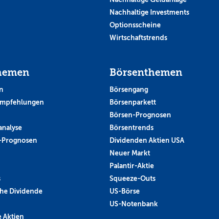
Nachhaltige Investments
Optionsscheine
Wirtschaftstrends
hemen
Börsenthemen
n
Börsengang
empfehlungen
Börsenparkett
Börsen-Prognosen
analyse
Börsentrends
-Prognosen
Dividenden Aktien USA
Neuer Markt
Palantir-Aktie
s
Squeeze-Outs
he Dividende
US-Börse
US-Notenbank
 Aktien