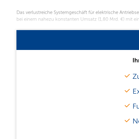
Das verlustreiche Systemgeschäft für elektrische Antriebs
bei einem nahezu konstanten Umsatz (1,80 Mrd. €) mit ei
Ih
Zu
E
F
N