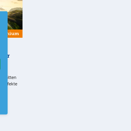
Premium
 der
t im
chnitten
eneffekte