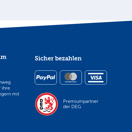
im
Sicher bezahlen
inweg
 ihre
egern mit
Premiumpartner
der DEG