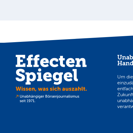
Unab
Hand
Um die
einzud
entfach
Zukunft
unabhä
verantw