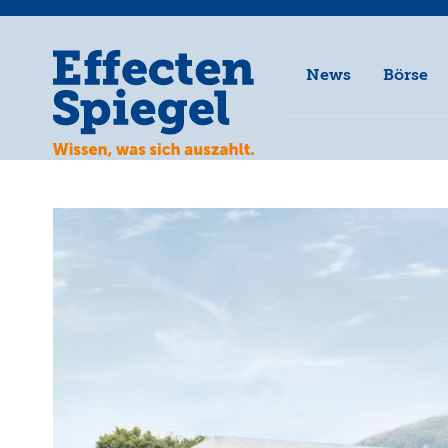
News
Börse