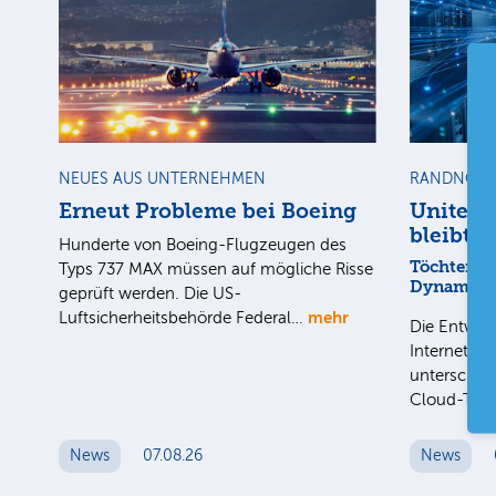
NEUES AUS UNTERNEHMEN
RANDNOTI
Erneut Probleme bei Boeing
United 
bleibt a
Hunderte von Boeing-Flugzeugen des
Töchter mi
Typs 737 MAX müssen auf mögliche Risse
Dynamik
geprüft werden. Die US-
mehr
Luftsicherheitsbehörde Federal…
Die Entwick
Internet-Fa
unterschied
Cloud-Toc
News
07.08.26
News