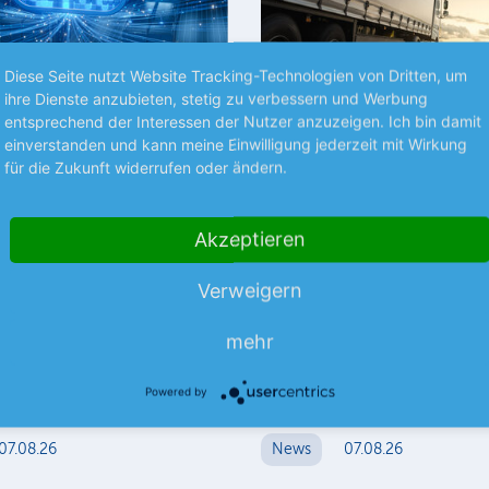
Diese Seite nutzt Website Tracking-Technologien von Dritten, um
ihre Dienste anzubieten, stetig zu verbessern und Werbung
entsprechend der Interessen der Nutzer anzuzeigen. Ich bin damit
Premium
einverstanden und kann meine Einwilligung jederzeit mit Wirkung
für die Zukunft widerrufen oder ändern.
ZEN
NEUES AUS UNTERNEHMEN
Internet-Familie
SAF-Holland bleibt in
uf Kurs
Spur
Akzeptieren
t unterschiedlicher
Der Nutzfahrzeugzulieferer ha
Verweigern
1. Halbjahr etwas besser abges
als erwartet. Dazu trugen Skal
lung innerhalb der United-
mehr
und Sparmaßnahmen…
mehr
milie könnte derzeit kaum
licher ausfallen. Während
mehr
Powered by
hter IONOS…
07.08.26
News
07.08.26