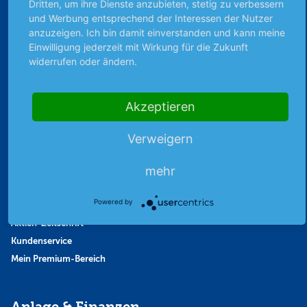
Dritten, um ihre Dienste anzubieten, stetig zu verbessern
Favoriten
und Werbung entsprechend der Interessen der Nutzer
Finanzpodcast
anzuzeigen. Ich bin damit einverstanden und kann meine
Strategie
Einwilligung jederzeit mit Wirkung für die Zukunft
widerrufen oder ändern.
Thema der Woche
Themen & Börse
Akzeptieren
Abo & Shop
Verweigern
Abonnent werden
mehr
Abonnement kündigen
Vertrag widerrufen
Powered by
Aktienmagazin
Aktien-Zeitschrift
Kundenservice
Mein Premium-Bereich