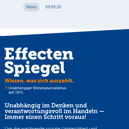
News
09.08.26
N
Unabhängig im Denken und
verantwortungsvoll im Handeln —
Immer einen Schritt voraus!
Um die wachsende soziale Ungleichheit und