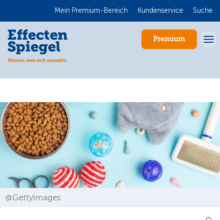
Mein Premium-Bereich
Kundenservice
Suche
Premium
Anmelden
@GettyImages