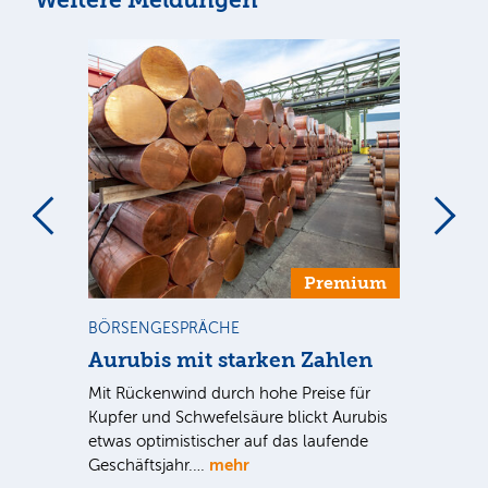
m
Premium
BÖRSENGESPRÄCHE
NE
Aurubis mit starken Zahlen
Ax
Mit Rückenwind durch hohe Preise für
Par
Kupfer und Schwefelsäure blickt Aurubis
sic
etwas optimistischer auf das laufende
wü
mehr
Geschäftsjahr.…
se