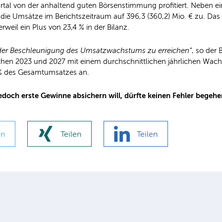
artal von der anhaltend guten Börsenstimmung profitiert. Neben e
die Umsätze im Berichtszeitraum auf 396,3 (360,2) Mio. € zu. Das be
eil ein Plus von 23,4 % in der Bilanz.
e der Beschleunigung des Umsatzwachstums zu erreichen“
, so der 
ischen 2023 und 2027 mit einem durchschnittlichen jährlichen W
6 % des Gesamtumsatzes an.
edoch erste Gewinne absichern will, dürfte keinen Fehler begehen
en
Teilen
Teilen