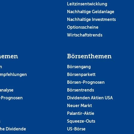
Leitzinsentwicklung
Nachhaltige Geldanlage
Nachhaltige Investments
Optionsscheine
Wirtschaftstrends
hemen
Börsenthemen
n
Börsengang
empfehlungen
Börsenparkett
Börsen-Prognosen
analyse
Börsentrends
-Prognosen
Dividenden Aktien USA
Neuer Markt
Palantir-Aktie
s
Squeeze-Outs
he Dividende
US-Börse