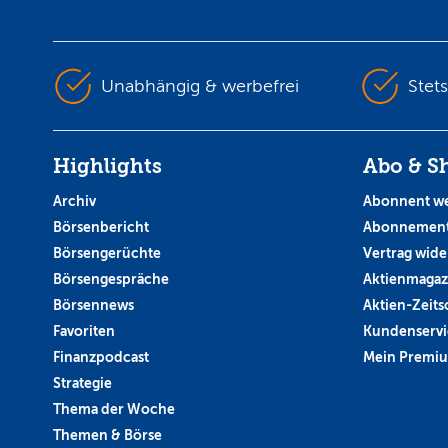
Unabhängig & werbefrei
Stet
Highlights
Abo & S
Archiv
Abonnent w
Börsenbericht
Abonnement
Börsengerüchte
Vertrag wide
Börsengespräche
Aktienmagaz
Börsennews
Aktien-Zeitsc
Favoriten
Kundenservi
Finanzpodcast
Mein Premi
Strategie
Thema der Woche
Themen & Börse