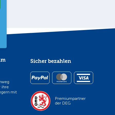
im
Sicher bezahlen
inweg
 ihre
egern mit
Premiumpartner
der DEG