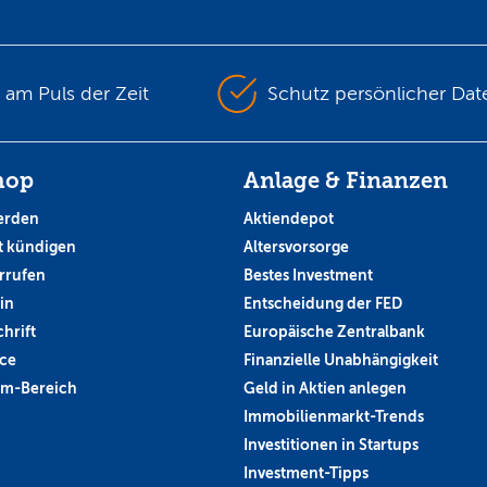
s am Puls der Zeit
Schutz persönlicher Dat
hop
Anlage & Finanzen
erden
Aktiendepot
 kündigen
Altersvorsorge
rrufen
Bestes Investment
in
Entscheidung der FED
hrift
Europäische Zentralbank
ce
Finanzielle Unabhängigkeit
um-Bereich
Geld in Aktien anlegen
Immobilienmarkt-Trends
Investitionen in Startups
Investment-Tipps