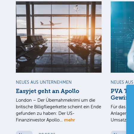
NEUES AUS UNTERNEHMEN
NEUES AU
Easyjet geht an Apollo
PVA Tep
Gewinn
London – Der Übernahmekrimi um die
britische Billigfliegerkette scheint ein Ende
Für das 1. 
gefunden zu haben: Der US-
Anlagenbau
mehr
Finanzinvestor Apollo…
Umsatz au