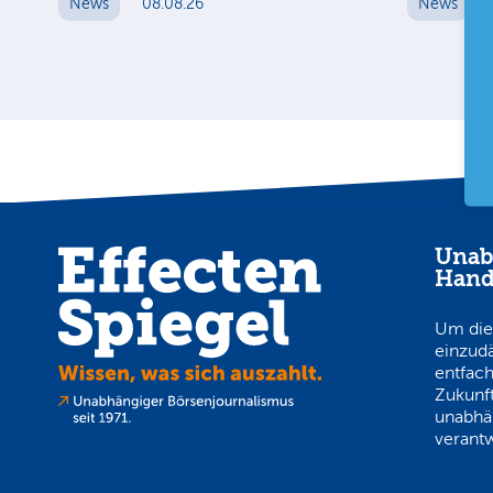
News
08.08.26
News
Unab
Hand
Um die
einzud
entfach
Zukunft
unabhä
verantw