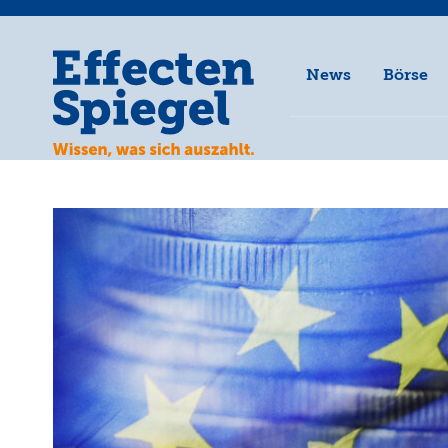
News
Börse