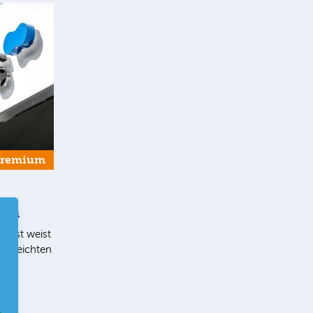
Premium
ern
list weist
en leichten