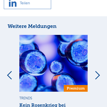
Teilen
Weitere Meldungen
Premium
TRENDS
TR
se
Kein Rosenkrieg bei
US