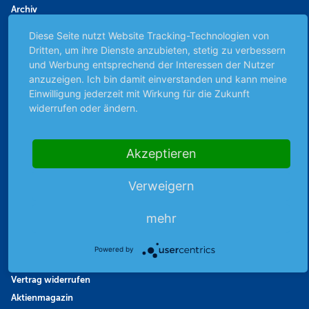
Archiv
Börsenbericht
Diese Seite nutzt Website Tracking-Technologien von
Börsengerüchte
Dritten, um ihre Dienste anzubieten, stetig zu verbessern
Börsengespräche
und Werbung entsprechend der Interessen der Nutzer
anzuzeigen. Ich bin damit einverstanden und kann meine
Börsennews
Einwilligung jederzeit mit Wirkung für die Zukunft
Favoriten
widerrufen oder ändern.
Finanzpodcast
Strategie
Akzeptieren
Thema der Woche
Themen & Börse
Verweigern
mehr
Abo & Shop
Abonnent werden
Powered by
Abonnement kündigen
Vertrag widerrufen
Aktienmagazin