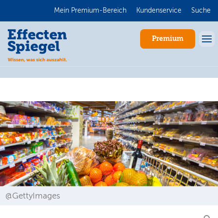
Mein Premium-Bereich
Kundenservice
Suche
Premium
Anmelden
@GettyImages