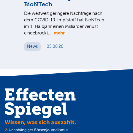
BioNTech
De
Die weltweit geringere Nachfrage nach
Am
dem COVID-19-Impfstoff hat BioNTech
Sup
im 1. Halbjahr einen Milliardenverlust
be
hr
mehr
eingebrockt.…
wei
News
05.08.26
N