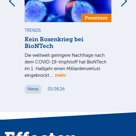
Premium
TRENDS
TR
se
Kein Rosenkrieg bei
US
BioNTech
De
Die weltweit geringere Nachfrage nach
Am
dem COVID-19-Impfstoff hat BioNTech
Sup
im 1. Halbjahr einen Milliardenverlust
be
hr
mehr
eingebrockt.…
wei
News
05.08.26
N