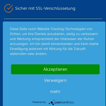
Sicher mit SSL-Verschlüsselung
Highlights
Diese Seite nutzt Website Tracking-Technologien von
Dritten, um ihre Dienste anzubieten, stetig zu verbessern
Archiv
und Werbung entsprechend der Interessen der Nutzer
Börsenbericht
anzuzeigen. Ich bin damit einverstanden und kann meine
Börsengerüchte
Einwilligung jederzeit mit Wirkung für die Zukunft
widerrufen oder ändern.
Börsengespräche
Börsennews
Favoriten
Akzeptieren
Finanzpodcast
Strategie
Verweigern
Thema der Woche
mehr
Themen & Börse
Powered by