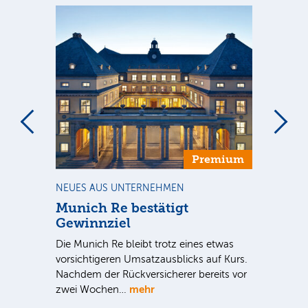
Premium
NEUES AUS UNTERNEHMEN
BÖ
Munich Re bestätigt
Al
Gewinnziel
Der
Die Munich Re bleibt trotz eines etwas
ern
e
vorsichtigeren Umsatzausblicks auf Kurs.
vo
t,
Nachdem der Rückversicherer bereits vor
de
mehr
zwei Wochen…
N