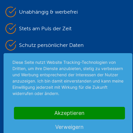
Unabhängig & werbefrei
Stets am Puls der Zeit
Schutz persönlicher Daten
Sicher mit SSL-Verschlüsselung
Diese Seite nutzt Website Tracking-Technologien von
Dritten, um ihre Dienste anzubieten, stetig zu verbessern
und Werbung entsprechend der Interessen der Nutzer
anzuzeigen. Ich bin damit einverstanden und kann meine
Highlights
Einwilligung jederzeit mit Wirkung für die Zukunft
widerrufen oder ändern.
Archiv
Börsenbericht
Börsengerüchte
Akzeptieren
Börsengespräche
Verweigern
Börsennews