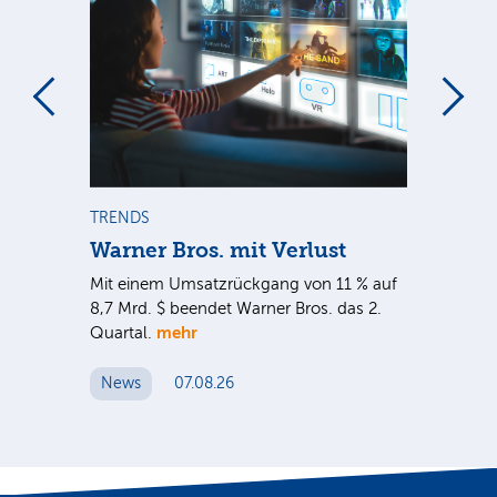
m
TRENDS
TR
Warner Bros. mit Verlust
Sh
em
Mit einem Umsatzrückgang von 11 % auf
Dan
tal
8,7 Mrd. $ beendet Warner Bros. das 2.
Br
mehr
er
Quartal.
Mrd
ge
News
07.08.26
N