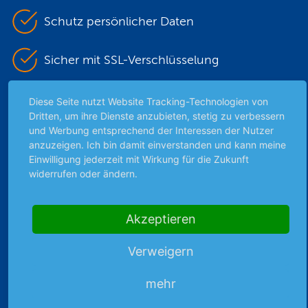
Schutz persönlicher Daten
Sicher mit SSL-Verschlüsselung
Diese Seite nutzt Website Tracking-Technologien von
Highlights
Dritten, um ihre Dienste anzubieten, stetig zu verbessern
und Werbung entsprechend der Interessen der Nutzer
Archiv
anzuzeigen. Ich bin damit einverstanden und kann meine
Börsenbericht
Einwilligung jederzeit mit Wirkung für die Zukunft
widerrufen oder ändern.
Börsengerüchte
Börsengespräche
Börsennews
Akzeptieren
Favoriten
Finanzpodcast
Verweigern
Strategie
mehr
Thema der Woche
Themen & Börse