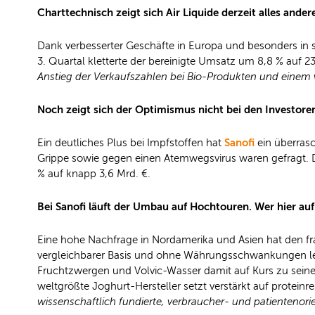
Charttechnisch zeigt sich Air Liquide derzeit alles ande
Dank verbesserter Geschäfte in Europa und besonders in 
3. Quartal kletterte der bereinigte Umsatz um 8,8 % auf 2
Anstieg der Verkaufszahlen bei Bio-Produkten und einem
Noch zeigt sich der Optimismus nicht bei den Investoren.
Sanofi
Ein deutliches Plus bei Impfstoffen hat
ein überrasc
Grippe sowie gegen einen Atemwegsvirus waren gefragt. D
% auf knapp 3,6 Mrd. €.
Bei Sanofi läuft der Umbau auf Hochtouren. Wer hier auf
Eine hohe Nachfrage in Nordamerika und Asien hat den f
vergleichbarer Basis und ohne Währungsschwankungen legt
Fruchtzwergen und Volvic-Wasser damit auf Kurs zu seinen
weltgrößte Joghurt-Hersteller setzt verstärkt auf protei
wissenschaftlich fundierte, verbraucher- und patientenori