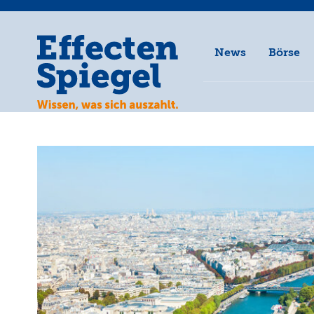
News
Börse