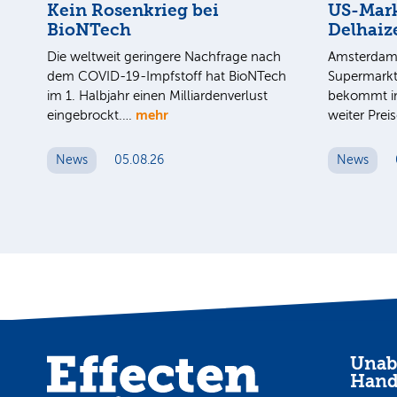
Kein Rosenkrieg bei
US-Mark
BioNTech
Delhaiz
Die weltweit geringere Nachfrage nach
Amsterdam 
dem COVID-19-Impfstoff hat BioNTech
Supermarkt
im 1. Halbjahr einen Milliardenverlust
bekommt im
mehr
eingebrockt.…
weiter Pre
News
05.08.26
News
Unab
Hand