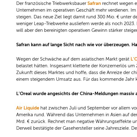
Safran
Der französische Triebwerksbauer
rechnet wegen e
Unternehmen im operativen Geschäft mehr verdienen. Im 3.
steigen. Das neue Ziel liegt damit rund 300 Mio. € unter 
weniger Leap-Triebwerke ausliefern werde als noch 2023. B
will aber den bereinigten operativen Gewinn stärker steige
Safran kann auf lange Sicht nach wie vor überzeugen. Ha
L‘
Wegen der Schwäche auf dem asiatischen Markt gerät
belastet hätten. Insgesamt kletterte der Konzernerlös um
Zukunft dieses Marktes und hoffe, dass die Anreize der c
einem steigendem Umsatz aus. Für das kommende Jahr kün
L‘Oreal wurde angesichts der China-Meldungen massiv abg
Air Liquide
hat zwischen Juli und September vor allem von
Amerika rund. Während das Unternehmen in Asien auf den
Mrd. € zurück. Rechnet man negative Währungseffekte und 
Derweil bestätigte der Gasehersteller seine Jahresziele.