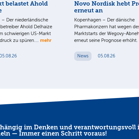
t belastet Ahold
Novo Nordisk hebt P
e
erneut an
– Der niederländische
Kopenhagen – Der dänische
betreiber Ahold Delhaize
Pharmakonzern hat wegen de
 schwierigen US-Markt
Marktstarts der Wegovy-Abneh
mehr
isdruck zu spüren.…
erneut seine Prognose erhöht
05.08.26
News
05.08.26
hängig im Denken und verantwortungsvoll 
eln — Immer einen Schritt voraus!