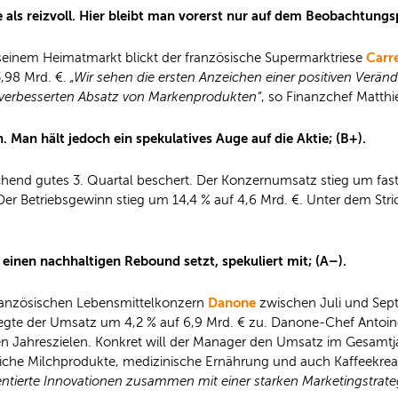
re als reizvoll. Hier bleibt man vorerst nur auf dem Beobachtung
Carr
seinem Heimatmarkt blickt der französische Supermarktriese
3,98 Mrd. €.
„Wir sehen die ersten Anzeichen einer positiven Verän
 verbesserten Absatz von Markenprodukten“
, so Finanzchef Matthi
 Man hält jedoch ein spekulatives Auge auf die Aktie; (B+).
hend gutes 3. Quartal beschert. Der Konzernumsatz stieg um fast
er Betriebsgewinn stieg um 14,4 % auf 4,6 Mrd. €. Unter dem Str
 einen nachhaltigen Rebound setzt, spekuliert mit; (A–).
Danone
ranzösischen Lebensmittelkonzern
zwischen Juli und Sept
e der Umsatz um 4,2 % auf 6,9 Mrd. € zu. Danone-Chef Antoine de
 Jahreszielen. Konkret will der Manager den Umsatz im Gesamtjah
nreiche Milchprodukte, medizinische Ernährung und auch Kaffeekre
entierte Innovationen zusammen mit einer starken Marketingstrateg