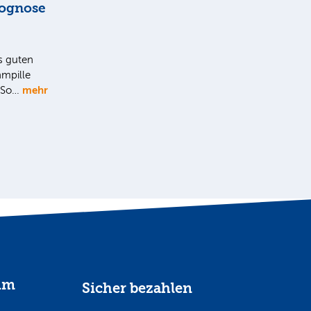
rognose
s guten
mpille
mehr
. So…
im
Sicher bezahlen