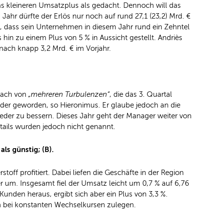
s kleineren Umsatzplus als gedacht. Dennoch will das
hr dürfte der Erlös nur noch auf rund 27,1 (23,2) Mrd. €
uf, dass sein Unternehmen in diesem Jahr rund ein Zehntel
hin zu einem Plus von 5 % in Aussicht gestellt. Andriès
 nach knapp 3,2 Mrd. € im Vorjahr.
rach von
„mehreren Turbulenzen“
, die das 3. Quartal
nder geworden, so Hieronimus. Er glaube jedoch an die
eder zu bessern. Dieses Jahr geht der Manager weiter von
ails wurden jedoch nicht genannt.
ls günstig; (B).
ff profitiert. Dabei liefen die Geschäfte in der Region
um. Insgesamt fiel der Umsatz leicht um 0,7 % auf 6,76
nden heraus, ergibt sich aber ein Plus von 3,3 %.
nn bei konstanten Wechselkursen zulegen.