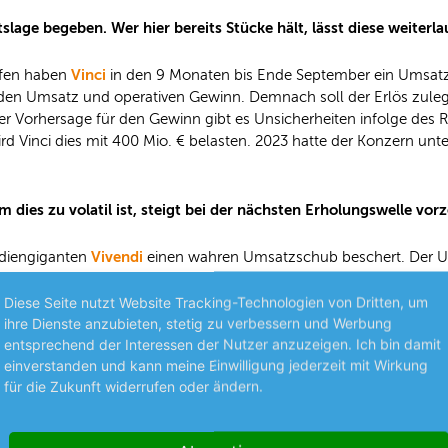
lage begeben. Wer hier bereits Stücke hält, lässt diese weiterlau
Vinci
äfen haben
in den 9 Monaten bis Ende September ein Umsatzp
r den Umsatz und operativen Gewinn. Demnach soll der Erlös zuleg
 der Vorhersage für den Gewinn gibt es Unsicherheiten infolge de
Vinci dies mit 400 Mio. € belasten. 2023 hatte der Konzern unter
dies zu volatil ist, steigt bei der nächsten Erholungswelle vorze
Vivendi
diengiganten
einen wahren Umsatzschub beschert. Der Um
lloré ist, stieg im Zeitraum von Juli bis Ende September auf 4,7
en gibt Vivendi derweil zu ungerade Quartalen nicht aus.
Diese Seite nutzt Website Tracking-Technologien von Dritten, um
ihre Dienste anzubieten, stetig zu verbessern und Werbung
entsprechend der Interessen der Nutzer anzuzeigen. Ich bin damit
laufen; (B+).
einverstanden und kann meine Einwilligung jederzeit mit Wirkung
für die Zukunft widerrufen oder ändern.
en
Teilen
Teilen