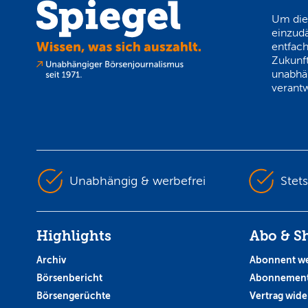
Um die
einzud
entfach
Zukunft
unabhä
verantw
Unabhängig & werbefrei
Stet
Highlights
Abo & S
Archiv
Abonnent w
Börsenbericht
Abonnement
Börsengerüchte
Vertrag wide