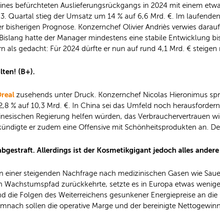
ines befürchteten Auslieferungsrückgangs in 2024 mit einem etwa
 Quartal stieg der Umsatz um 14 % auf 6,6 Mrd. €. Im laufenden Ja
der bisherigen Prognose. Konzernchef Olivier Andriès verwies dara
islang hatte der Manager mindestens eine stabile Entwicklung bis 
rn als gedacht: Für 2024 dürfte er nun auf rund 4,1 Mrd. € steigen
lten! (B+).
Oreal
zusehends unter Druck. Konzernchef Nicolas Hieronimus sp
 2,8 % auf 10,3 Mrd. €. In China sei das Umfeld noch herausforder
hinesischen Regierung helfen würden, das Verbrauchervertrauen wi
digte er zudem eine Offensive mit Schönheitsprodukten an. Det
estraft. Allerdings ist der Kosmetikgigant jedoch alles andere a
 einer steigenden Nachfrage nach medizinischen Gasen wie Sauersto
 Wachstumspfad zurückkehrte, setzte es in Europa etwas weniger 
die Folgen des Weiterreichens gesunkener Energiepreise an die Ku
 Demnach sollen die operative Marge und der bereinigte Nettogewi