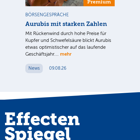
m
Premium
BÖRSENGESPRÄCHE
NE
Aurubis mit starken Zahlen
Ax
Mit Rückenwind durch hohe Preise für
Par
Kupfer und Schwefelsäure blickt Aurubis
sic
etwas optimistischer auf das laufende
wü
mehr
Geschäftsjahr.…
se
News
09.08.26
N