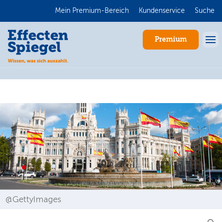
Mein Premium-Bereich
Kundenservice
Suche
Premium
Anmelden
@GettyImages