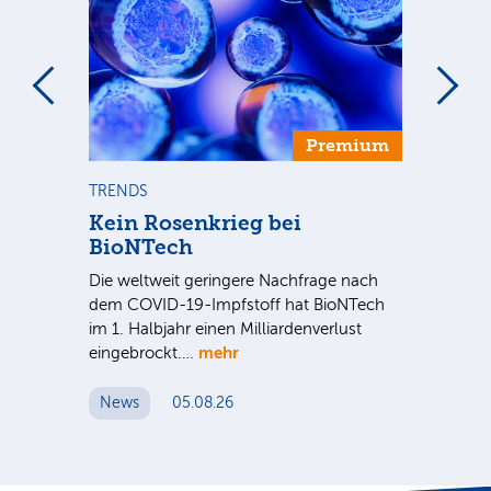
Premium
TRENDS
TR
se
Kein Rosenkrieg bei
US
BioNTech
De
Die weltweit geringere Nachfrage nach
Am
dem COVID-19-Impfstoff hat BioNTech
Sup
im 1. Halbjahr einen Milliardenverlust
be
hr
mehr
eingebrockt.…
wei
News
05.08.26
N