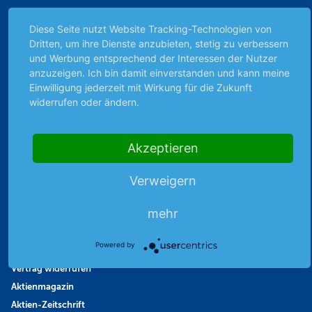
Börsenbericht
Diese Seite nutzt Website Tracking-Technologien von
Börsengerüchte
Dritten, um ihre Dienste anzubieten, stetig zu verbessern
Börsengespräche
und Werbung entsprechend der Interessen der Nutzer
Börsennews
anzuzeigen. Ich bin damit einverstanden und kann meine
Favoriten
Einwilligung jederzeit mit Wirkung für die Zukunft
widerrufen oder ändern.
Finanzpodcast
Strategie
Thema der Woche
Akzeptieren
Themen & Börse
Verweigern
Abo & Shop
mehr
Abonnent werden
Powered by
Abonnement kündigen
Vertrag widerrufen
Aktienmagazin
Aktien-Zeitschrift