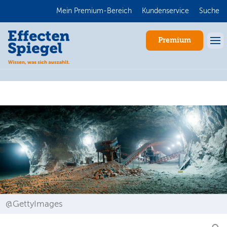
Mein Premium-Bereich
Kundenservice
Suche
Premium
Anmelden
@GettyImages