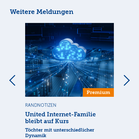
Weitere Meldungen
m
Premium
RANDNOTIZEN
NE
United Internet-Familie
SA
bleibt auf Kurs
Sp
t im
Töchter mit unterschiedlicher
Der
Dynamik
1. 