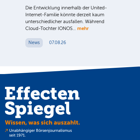
als
Die Entwicklung innerhalb der United-
un
Internet-Familie könnte derzeit kaum
unterschiedlicher ausfallen. Während
N
mehr
Cloud-Tochter IONOS…
News
07.08.26