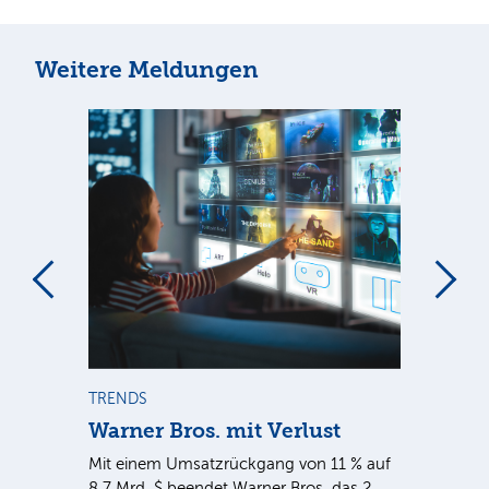
Weitere Meldungen
m
TRENDS
TR
Warner Bros. mit Verlust
Sh
em
Mit einem Umsatzrückgang von 11 % auf
Dan
tal
8,7 Mrd. $ beendet Warner Bros. das 2.
Br