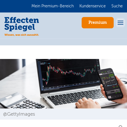
Mein Premium-Bereich
Kundenservice
Suche
Premium
Anmelden
@GettyImages