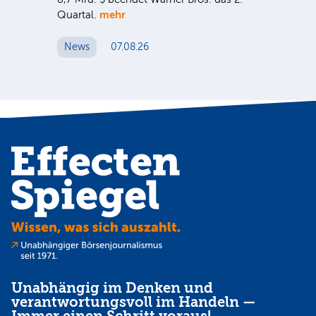
mehr
er
Quartal.
Mrd
ge
News
07.08.26
N
Unabhängig im Denken und
verantwortungsvoll im Handeln —