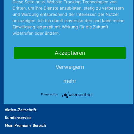
Börsengespräche
Diese Seite nutzt Website Tracking-Technologien von
Dritten, um ihre Dienste anzubieten, stetig zu verbessern
Börsennews
und Werbung entsprechend der Interessen der Nutzer
Favoriten
anzuzeigen. Ich bin damit einverstanden und kann meine
Finanzpodcast
Einwilligung jederzeit mit Wirkung für die Zukunft
Strategie
widerrufen oder ändern.
Thema der Woche
Themen & Börse
Akzeptieren
Verweigern
Abo & Shop
Abonnent werden
mehr
Abonnement kündigen
Vertrag widerrufen
Powered by
Aktienmagazin
Aktien-Zeitschrift
Kundenservice
Mein Premium-Bereich