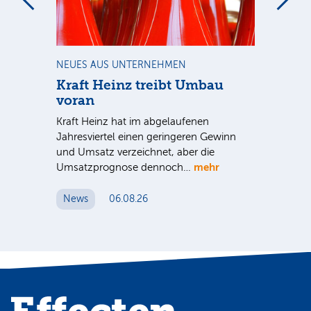
m
NEUES AUS UNTERNEHMEN
NE
Kraft Heinz treibt Umbau
Am
voran
De
r
Kraft Heinz hat im abgelaufenen
ein
Jahresviertel einen geringeren Gewinn
für
r
und Umsatz verzeichnet, aber die
Um
mehr
Umsatzprognose dennoch…
N
News
06.08.26