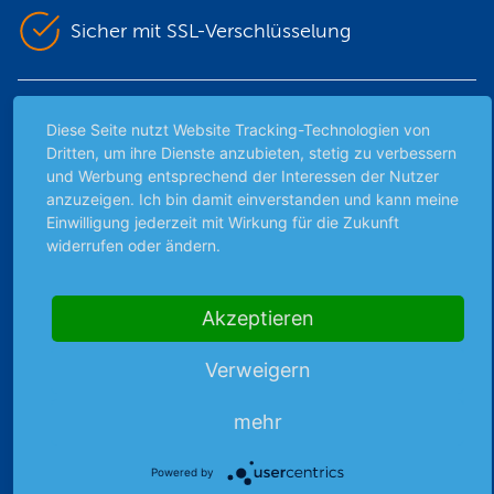
Sicher mit SSL-Verschlüsselung
Highlights
Diese Seite nutzt Website Tracking-Technologien von
Dritten, um ihre Dienste anzubieten, stetig zu verbessern
Archiv
und Werbung entsprechend der Interessen der Nutzer
Börsenbericht
anzuzeigen. Ich bin damit einverstanden und kann meine
Börsengerüchte
Einwilligung jederzeit mit Wirkung für die Zukunft
widerrufen oder ändern.
Börsengespräche
Börsennews
Favoriten
Akzeptieren
Finanzpodcast
Strategie
Verweigern
Thema der Woche
Themen & Börse
mehr
Powered by