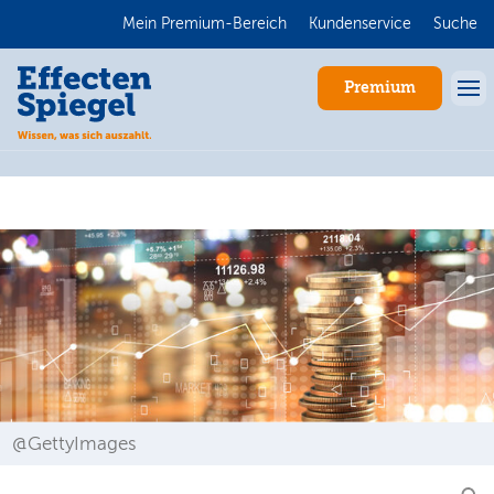
Mein Premium-Bereich
Kundenservice
Suche
Premium
Anmelden
@GettyImages