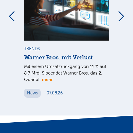
m
TRENDS
TR
Warner Bros. mit Verlust
Sh
em
Mit einem Umsatzrückgang von 11 % auf
Dan
tal
8,7 Mrd. $ beendet Warner Bros. das 2.
Br
mehr
er
Quartal.
Mrd
ge
News
07.08.26
N