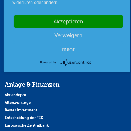
widerrufen oder ändern.
Abo & Shop
Abonnent werden
Akzeptieren
Abonnement kündigen
Vertrag widerrufen
Verweigern
Aktienmagazin
mehr
Aktien-Zeitschrift
Kundenservice
Powered by
Mein Premium-Bereich
Anlage & Finanzen
Aktiendepot
Altersvorsorge
Bestes Investment
Entscheidung der FED
Europäische Zentralbank