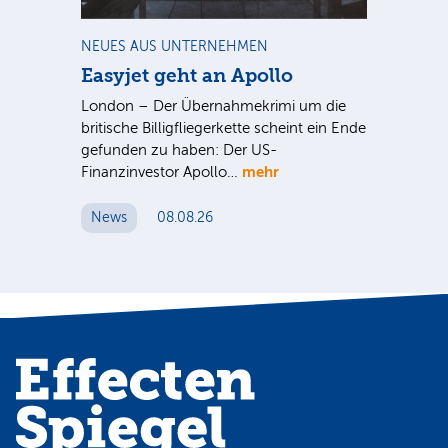
m
NEUES AUS UNTERNEHMEN
NE
Easyjet geht an Apollo
PV
G
ist
London – Der Übernahmekrimi um die
ten
britische Billigfliegerkette scheint ein Ende
Für
gefunden zu haben: Der US-
An
mehr
Finanzinvestor Apollo…
Um
News
08.08.26
N