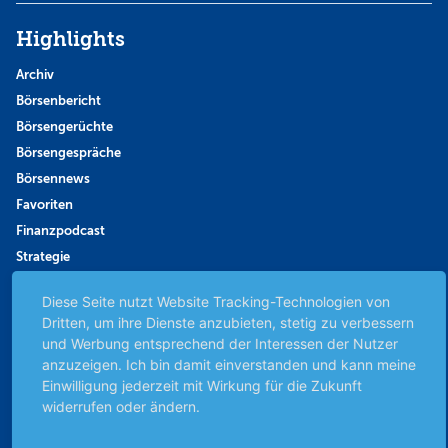
Highlights
Archiv
Börsenbericht
Börsengerüchte
Börsengespräche
Börsennews
Favoriten
Finanzpodcast
Strategie
Thema der Woche
Diese Seite nutzt Website Tracking-Technologien von
Themen & Börse
Dritten, um ihre Dienste anzubieten, stetig zu verbessern
und Werbung entsprechend der Interessen der Nutzer
anzuzeigen. Ich bin damit einverstanden und kann meine
Abo & Shop
Einwilligung jederzeit mit Wirkung für die Zukunft
widerrufen oder ändern.
Abonnent werden
Abonnement kündigen