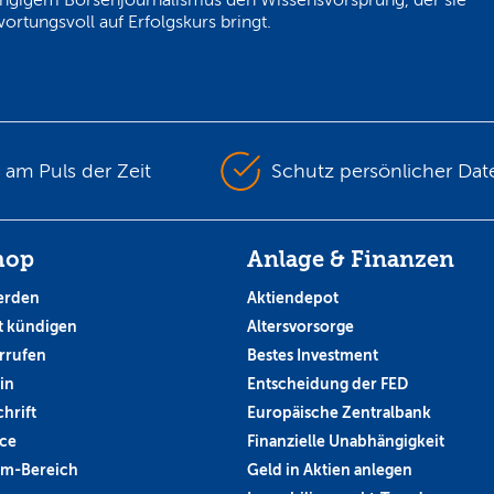
ortungsvoll auf Erfolgskurs bringt.
s am Puls der Zeit
Schutz persönlicher Dat
hop
Anlage & Finanzen
erden
Aktiendepot
 kündigen
Altersvorsorge
rrufen
Bestes Investment
in
Entscheidung der FED
hrift
Europäische Zentralbank
ce
Finanzielle Unabhängigkeit
um-Bereich
Geld in Aktien anlegen