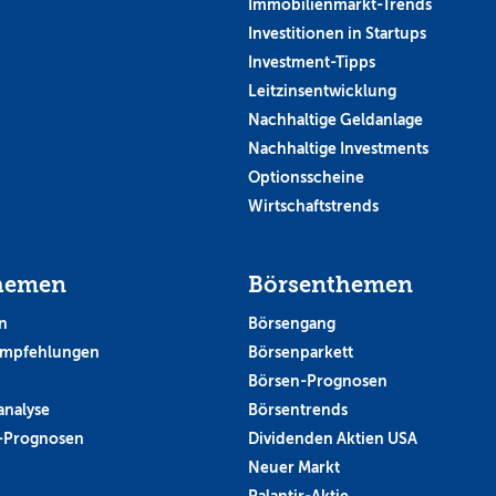
Immobilienmarkt-Trends
Investitionen in Startups
Investment-Tipps
Leitzinsentwicklung
Nachhaltige Geldanlage
Nachhaltige Investments
Optionsscheine
Wirtschaftstrends
hemen
Börsenthemen
n
Börsengang
empfehlungen
Börsenparkett
Börsen-Prognosen
analyse
Börsentrends
-Prognosen
Dividenden Aktien USA
Neuer Markt
Palantir-Aktie