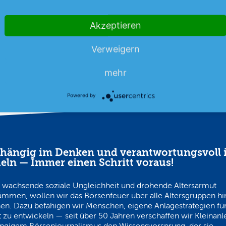
uni Rückenwind gegeben. Der
in die roten Zahlen gedrückt.
mehr
…
Akzeptieren
06.08.26
News
06.08.26
Verweigern
mehr
Powered by
hängig im Denken und verantwortungsvoll 
eln — Immer einen Schritt voraus!
 wachsende soziale Ungleichheit und drohende Altersarmut
ämmen, wollen wir das Börsenfeuer über alle Altersgruppen h
en. Dazu befähigen wir Menschen, eigene Anlagestrategien für
 zu entwickeln — seit über 50 Jahren verschaffen wir Kleinanl
ngigem Börsenjournalismus den Wissensvorsprung, der sie