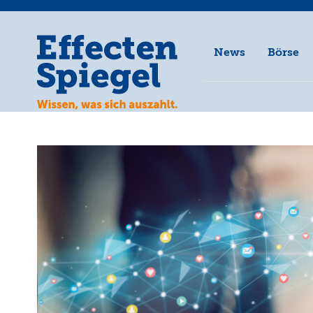
News
Börse