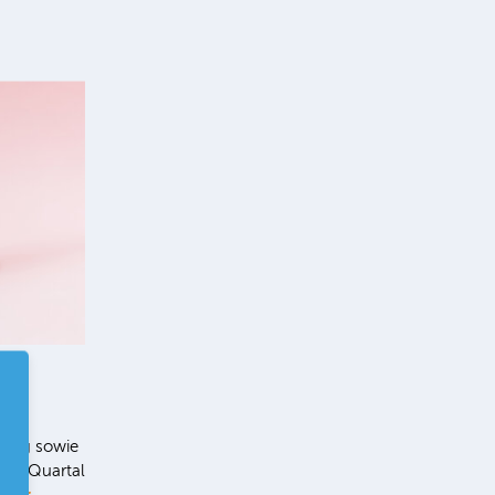
ung sowie
 2. Quartal
ehr