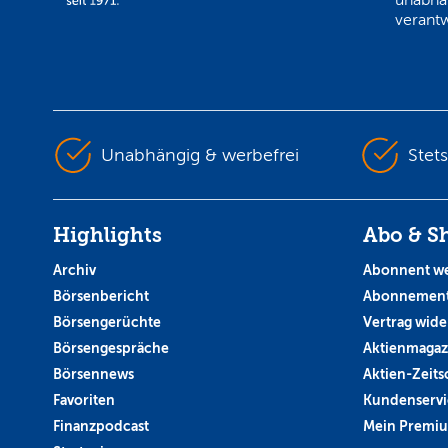
verantw
Unabhängig & werbefrei
Stet
Highlights
Abo & S
Archiv
Abonnent w
Börsenbericht
Abonnement
Börsengerüchte
Vertrag wide
Börsengespräche
Aktienmagaz
Börsennews
Aktien-Zeitsc
Favoriten
Kundenservi
Finanzpodcast
Mein Premi