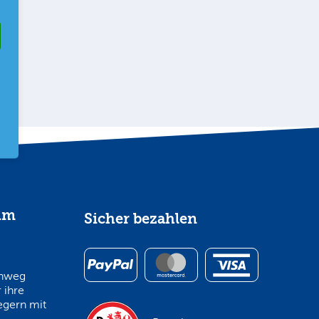
im
Sicher bezahlen
inweg
 ihre
egern mit