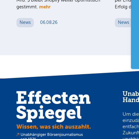
Mrd. $ bleibt Shopify weiter optimistisch
per Ende J
mehr
gestimmt.
Erfolg des
News
06.08.26
News
Unab
Hand
Um die
einzud
entfach
Zukunft
unabhä