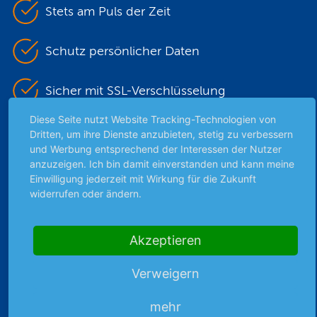
Stets am Puls der Zeit
Schutz persönlicher Daten
Sicher mit SSL-Verschlüsselung
Diese Seite nutzt Website Tracking-Technologien von
Dritten, um ihre Dienste anzubieten, stetig zu verbessern
Highlights
und Werbung entsprechend der Interessen der Nutzer
anzuzeigen. Ich bin damit einverstanden und kann meine
Archiv
Einwilligung jederzeit mit Wirkung für die Zukunft
Börsenbericht
widerrufen oder ändern.
Börsengerüchte
Börsengespräche
Akzeptieren
Börsennews
Favoriten
Verweigern
Finanzpodcast
Strategie
mehr