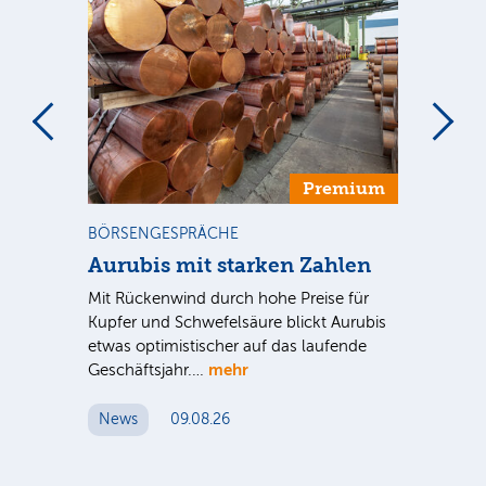
m
Premium
BÖRSENGESPRÄCHE
NE
Aurubis mit starken Zahlen
Ax
Mit Rückenwind durch hohe Preise für
Par
Kupfer und Schwefelsäure blickt Aurubis
sic
etwas optimistischer auf das laufende
wü
mehr
Geschäftsjahr.…
se
News
09.08.26
N